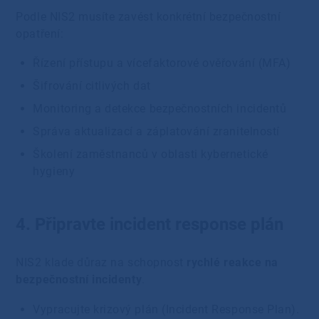
Podle NIS2 musíte zavést konkrétní bezpečnostní
opatření:
Řízení přístupu a vícefaktorové ověřování (MFA)
Šifrování citlivých dat
Monitoring a detekce bezpečnostních incidentů
Správa aktualizací a záplatování zranitelností
Školení zaměstnanců v oblasti kybernetické
hygieny
4. Připravte incident response plán
NIS2 klade důraz na schopnost
rychlé reakce na
bezpečnostní incidenty
.
Vypracujte krizový plán (Incident Response Plan).