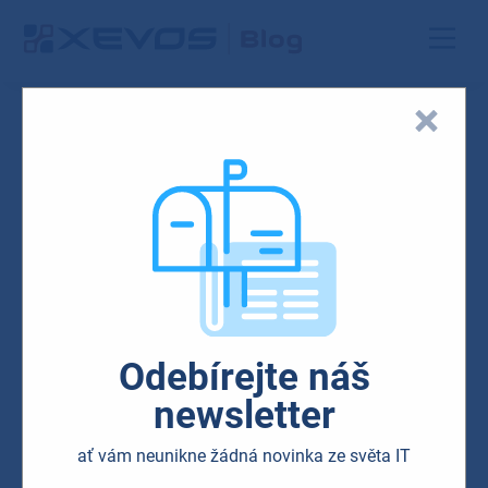
Blog
Security
Odebírejte náš
Praktický návod: Jak
newsletter
připravit firmu na NIS2
ať vám neunikne žádná novinka ze světa IT
a minimalizovat rizika