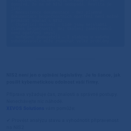
- Podcenění rozsahu NIS2 – Řada firem se 
domnívá, že na ně NIS2 nedopadá. Realita je 
jiná.

- Neexistence dokumentace – Bez písemné 
dokumentace bezpečnostních opatření není možné 
prokázat soulad s NIS2.

- Chybějící školení – Lidé jsou nejslabší 
článek bezpečnosti. Bez školení zaměstnanců 
nemá opatření smysl.

- Neřešení dodavatelů – I slabina u vašeho 
subdodavatele může znamenat velké problémy.
NIS2 není jen o splnění legislativy. Je to šance, jak
posílit kybernetickou odolnost vaší firmy.
Příprava vyžaduje čas, znalosti a správné postupy.
Nenechávejte nic náhodě.
XEVOS Solutions
vám pomůže:
✔ Provést analýzu stavu a vyhodnotit připravenost
na NIS2