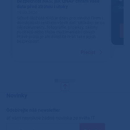
Bezpečnost NAS: jak QNAP chrání vaše
data před ztrátou i útoky
Soustř
19.03.2026
Síťové úložiště NAS je dnes pro mnoho firem i
domácností centrem všech dat. Ukládají se na
něj dokumenty, fotografie, projekty, zálohy
počítačů nebo třeba multimediální obsah.
Právě proto je ale důležité řešit také jejich
bezpečnost.
Přečíst
Novinky
Odebírejte náš newsletter
ať vám neunikne žádná novinka ze světa IT