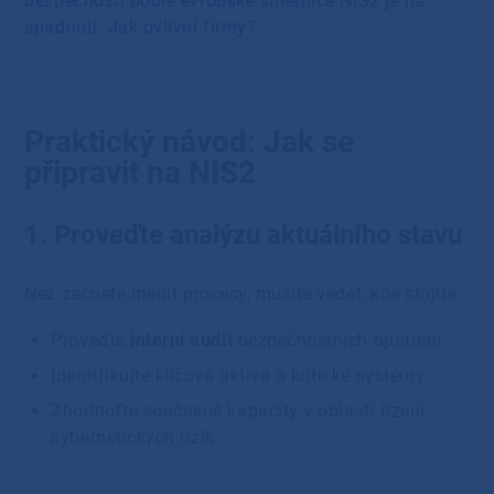
bezpečnosti podle evropské směrnice NIS2 je na
spadnutí. Jak ovlivní firmy?
Praktický návod: Jak se
připravit na NIS2
1. Proveďte analýzu aktuálního stavu
Než začnete měnit procesy, musíte vědět, kde stojíte.
Proveďte
interní audit
bezpečnostních opatření.
Identifikujte klíčová aktiva a kritické systémy.
Zhodnoťte současné kapacity v oblasti řízení
kybernetických rizik.