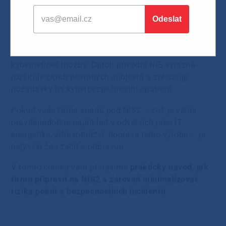
30.04.2025
Směrnice NIS2 (Network and Information Security
Directive 2) je odpovědí Evropské unie na rostoucí
kybernetické hrozby. Oproti původní NIS výrazně
rozšiřuje okruh povinných subjektů a zpřísňuje
požadavky na kyberbezpečnostní opatření.
Pokud vaše firma spadá pod NIS2 – což je velmi
pravděpodobné například v odvětvích jako IT,
energetika, zdravotnictví, doprava nebo výroba – je
nejvyšší čas začít s přípravou.
V tomto článku vám přinášíme
praktický návod, jak
firmu připravit na NIS2 a zároveň minimalizovat
rizika pokut a bezpečnostních incidentů
.