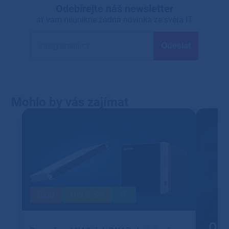
Odebírejte náš newsletter
ať vám neunikne žádná novinka ze světa IT
Mohlo by vás zajímat
Blog
HW & SW
IT
Out