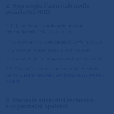
2. Vypracujte řízení rizik podle
požadavků NIS2
NIS2 klade důraz na
prokazatelné řízení
kybernetických rizik
. To znamená:
Vypracovat
risk assessment
klíčových procesů.
Zmapovat možné hrozby a jejich dopady.
Určit postupy na mitigaci identifikovaných rizik.
TIP:
Efektivní řízení rizik jsme detailně rozebrali v
článku
Disaster Recovery: Jak zvládnout IT výpadky
a útoky
.
3. Nastavte adekvátní technická
a organizační opatření