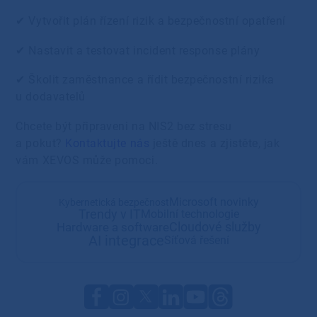
✔ Vytvořit plán řízení rizik a bezpečnostní opatření
✔ Nastavit a testovat incident response plány
✔ Školit zaměstnance a řídit bezpečnostní rizika
u dodavatelů
Chcete být připraveni na NIS2 bez stresu
a pokut?
Kontaktujte nás
ještě dnes a zjistěte, jak
vám XEVOS může pomoci.
Microsoft novinky
Kybernetická bezpečnost
Trendy v IT
Mobilní technologie
Cloudové služby
Hardware a software
AI integrace
Síťová řešení