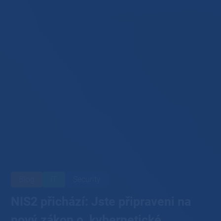
Blog
IT
Security
NIS2 přichází: Jste připraveni na
nový zákon o kybernetické