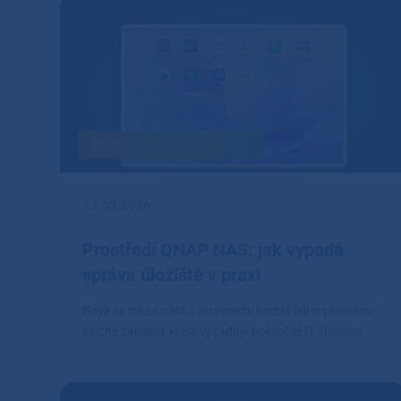
Blog
HW & SW
IT
17.03.2026
Prostředí QNAP NAS: jak vypadá
správa úložiště v praxi
Když se mluví o NAS serverech, hodně lidí si představí
složité zařízení, které vyžaduje pokročilé IT znalosti.