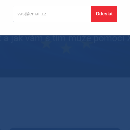
bezpečnosti (NIS2) začal platit 
 nové povinnosti. V tomto článku
at a jak vám s tím může pomoci