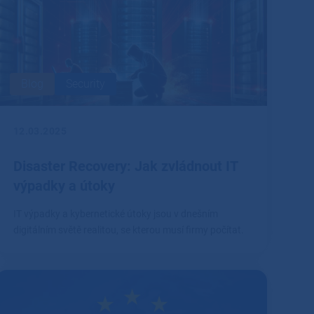
Blog
Security
12.03.2025
Disaster Recovery: Jak zvládnout IT
výpadky a útoky
IT výpadky a kybernetické útoky jsou v dnešním
digitálním světě realitou, se kterou musí firmy počítat.