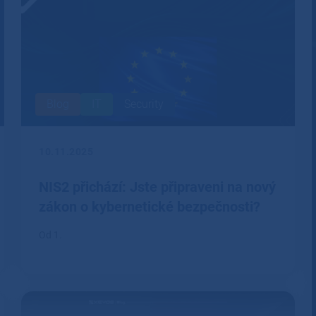
Blog
IT
Security
10.11.2025
NIS2 přichází: Jste připraveni na nový
zákon o kybernetické bezpečnosti?
Od 1.