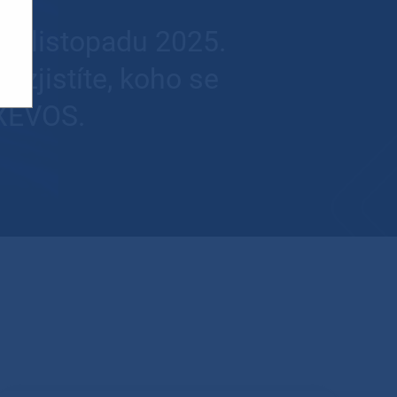
1. listopadu 2025.
 zjistíte, koho se
 XEVOS.