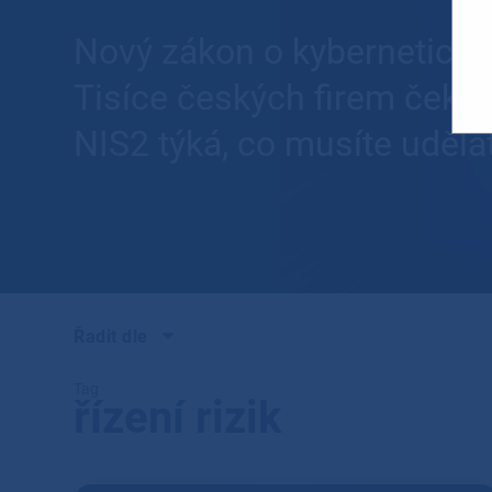
Nový zákon o kybernetické 
Tisíce českých firem čekají
NIS2 týká, co musíte uděl
Řadit dle
Tag
řízení rizik