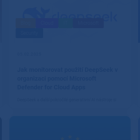
Blog
Cloud
IT
Microsoft
Security
05.02.2025
Jak monitorovat použití DeepSeek v
organizaci pomocí Microsoft
Defender for Cloud Apps
DeepSeek a další pokročilé generativní AI nástroje si
rychle nacházejí cestu do firemního prostředí.