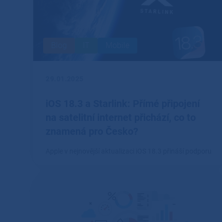
Blog
IT
Mobile
29.01.2025
iOS 18.3 a Starlink: Přímé připojení
na satelitní internet přichází, co to
znamená pro Česko?
Apple v nejnovější aktualizaci iOS 18.3 přináší podporu
pro přímé připojení k síti Starlink, což otevírá dveře
novým možnostem satelitního internetu na iPhonu.