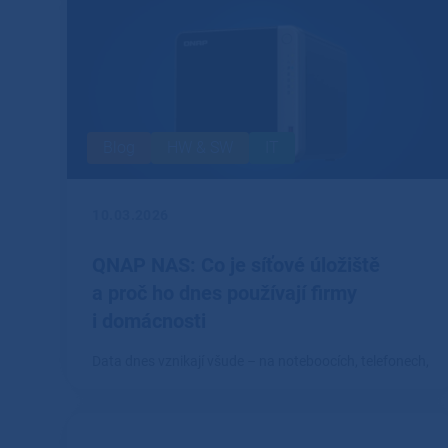
Blog
HW & SW
IT
10.03.2026
QNAP NAS: Co je síťové úložiště
a proč ho dnes používají firmy
i domácnosti
Data dnes vznikají všude – na noteboocích, telefonech,
fotoaparátech i pracovních stanicích.