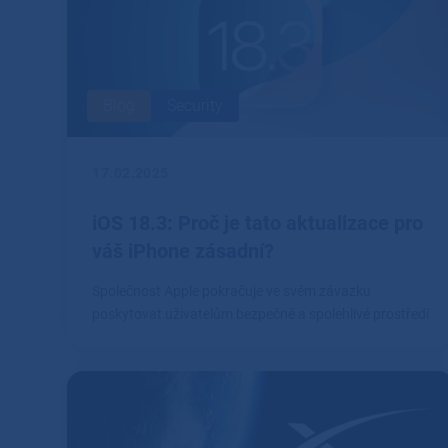
Blog
Security
17.02.2025
iOS 18.3: Proč je tato aktualizace pro
váš iPhone zásadní?
Společnost Apple pokračuje ve svém závazku
poskytovat uživatelům bezpečné a spolehlivé prostředí
prostřednictvím pravidelných aktualizací svých
operačních systémů.