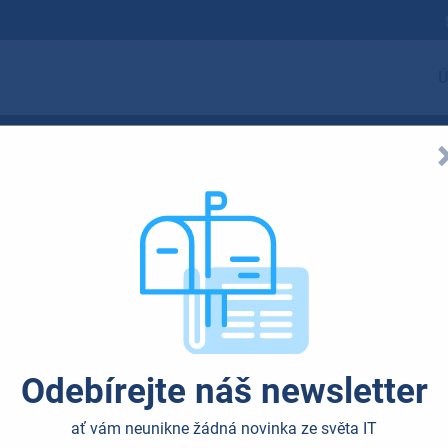
Ú
Jste připraveni na
netické bezpečnos
Odebírejte náš newsletter
ať vám neunikne žádná novinka ze světa IT