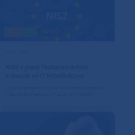
Blog
IT
Security
30.01.2025
NIS2 v praxi: Technické detaily
a dopady na IT infrastrukturu
Evropská směrnice NIS2 není jen právním rámcem pro
kybernetickou bezpečnost, ale přináší konkrétní
technické požadavky, které firmy musí splnit.