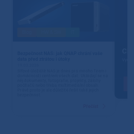
Blog
HW & SW
IT
Clo
Bezpečnost NAS: jak QNAP chrání vaše
data před ztrátou i útoky
Využív
19.03.2026
Síťové úložiště NAS je dnes pro mnoho firem i
domácností centrem všech dat. Ukládají se na
něj dokumenty, fotografie, projekty, zálohy
počítačů nebo třeba multimediální obsah.
Právě proto je ale důležité řešit také jejich
bezpečnost.
Přečíst