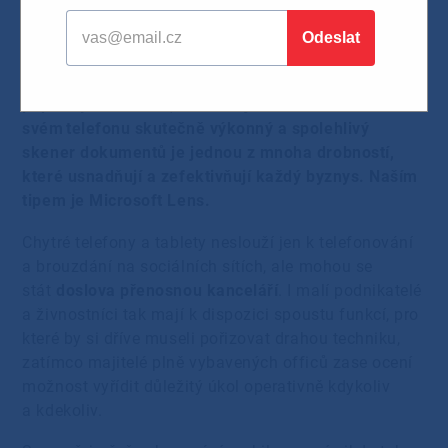
23.07.2021
Když potřebujete rychle v terénu uložit do mobilu
papírový dokument, naskenujte si ho! Mít ve
svém telefonu skutečně výkonný a spolehlivý
skener dokumentů je jednou z mnoha drobností,
které usnadňují a zefektivňují každý byznys. Naším
tipem je Microsoft Lens.
Chytré telefony a tablety neslouží jen k telefonování
a brouzdání na sociálních sítích, ale mohou se
stát
doslova přenosnou kanceláří
. I malí podnikatelé
a živnostníci tak mají k dispozici spoustu funkcí, pro
které by si dříve museli pořizovat drahou techniku,
zatímco majitelé plně vybavených officů zase ocení
možnost vyřídit důležitý úkol operativně kdykoliv
a kdekoliv.