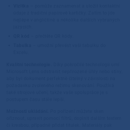
Vizitka
– pomůže zaznamenat a uložit kontaktní
údaje z tradiční papírové kartičky. Zatím to jde
nejlépe v angličtině a několika dalších vybraných
jazycích.
QR kód
– přečtěte QR kódy.
Tabulka
– umožní převést vaši tabulku do
Excelu.
Kvalitní technologie.
Díky pokročilé technologii umí
Microsoft Lens odstranit nepřirozené úhly nebo stíny,
aby byl dokument perfektně čitelný v závislosti na
požadavku zvoleného režimu skenování. Používá
také strojové učení, takže vaše spolupráce je s
postupem času stále lepší.
Možnosti ukládání.
Po pořízení můžete sken
oříznout, upravit pomocí filtrů, doplnit dalším textem
či kresbou, případně přidat titulek. Materiály pak