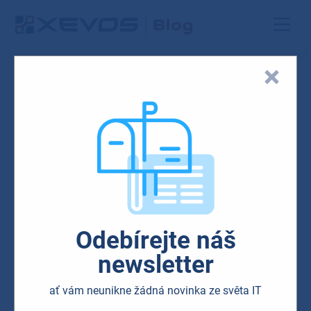
Blog
Microsoft
Mobile
Odebírejte náš
Minikancelář v mobilu:
newsletter
Microsoft Lens je parťák
ať vám neunikne žádná novinka ze světa IT
pro rychlé a kvalitní skeny