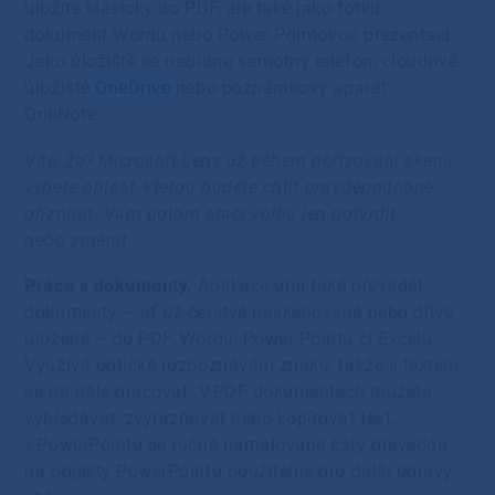
uložíte klasicky do PDF, ale také jako fotku,
dokument Wordu nebo Power Pointovou prezentaci.
Jako úložiště se nabídne samotný telefon, cloudové
úložiště
OneDrive
nebo poznámkový aparát
OneNote.
Víte, že? Microsoft Lens už během pořizování skenu
vybere oblast, kterou budete chtít pravděpodobně
oříznout. Vám potom stačí volbu jen potvrdit,
nebo změnit.
Práce s dokumenty.
Aplikace umí také převádět
dokumenty – ať už čerstvě naskenované nebo dříve
uložené – do PDF, Wordu, Power Pointu či Excelu.
Využívá optické rozpoznávání znaků, takže s textem
se dá dále pracovat. V PDF dokumentech můžete
vyhledávat, zvýrazňovat nebo kopírovat text,
v PowerPointu se ručně namalované čáry převedou
na objekty PowerPointu použitelné pro další úpravy