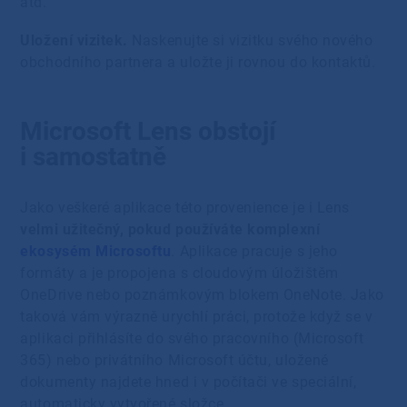
atd.
Uložení vizitek.
Naskenujte si vizitku svého nového
obchodního partnera a uložte ji rovnou do kontaktů.
Microsoft Lens obstojí
i samostatně
Jako veškeré aplikace této provenience je i Lens
velmi užitečný, pokud používáte komplexní
ekosysém Microsoftu
. Aplikace pracuje s jeho
formáty a je propojena s cloudovým úložištěm
OneDrive nebo poznámkovým blokem OneNote. Jako
taková vám výrazně urychlí práci, protože když se v
aplikaci přihlásíte do svého pracovního (Microsoft
365) nebo privátního Microsoft účtu, uložené
dokumenty najdete hned i v počítači ve speciální,
automaticky vytvořené složce.