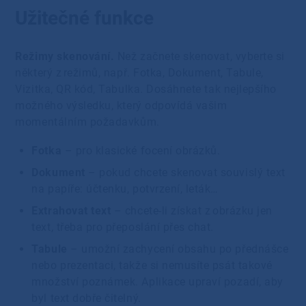
Užitečné funkce
Režimy skenování.
Než začnete skenovat, vyberte si
některý z režimů, např. Fotka, Dokument, Tabule,
Vizitka, QR kód, Tabulka. Dosáhnete tak nejlepšího
možného výsledku, který odpovídá vašim
momentálním požadavkům.
Fotka
– pro klasické focení obrázků.
Dokument
– pokud chcete skenovat souvislý text
na papíře: účtenku, potvrzení, leták…
Extrahovat text
– chcete-li získat z obrázku jen
text, třeba pro přeposlání přes chat.
Tabule
– umožní zachycení obsahu po přednášce
nebo prezentaci, takže si nemusíte psát takové
množství poznámek. Aplikace upraví pozadí, aby
byl text dobře čitelný.