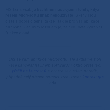
MS Lens však
je kvalitním nástrojem i tehdy, když
řešení Microsoftu jinak nepoužíváte
. Skeny jsou
čisté a dobře čitelné, takže i tak je pro vás aplikace
přínosná. Jediným rozdílem je, že nebudete využívat
funkce cloudu.
Líbí se vám aplikace Microsoftu, ale aktuálně stojí
vaše kancelář na jiném softwaru? Pokud byste rádi
přešli na Microsoft
a chcete se o všem poradit,
případně celý přesun pomoci zrealizovat,
kontaktujte
nás.