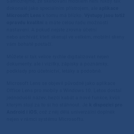
Samozřejmě, že skenování mobilem není nikdy tak
dokonalé jako speciálním přístrojem, ale
aplikace
Microsoft Lens
k tomu má blízko.
Výstupy jsou totiž
opravdu kvalitní
a máte celou řadu možností
nastavení. A pokud nejste zrovna účetní
nebo archivář, kteří skenují ve velkém, mobilní skeny
vám bohatě postačí.
Můžete si tak velice rychle digitalizovat nejen
dokumenty, ale i vizitky, zápisky a poznámky,
podklady pro účetnictví, letáky a podobně.
Microsoft Lens se objevil původně jako aplikace
Office Lens pro mobily s Windows 10. Letos dostal
jednodušší název, hezčí kabát a nové funkce, kvůli
kterým stojí za to si ho stáhnout. Je
k dispozici pro
Android i iOS
, což z něj dělá univerzální doplněk
nejen v rámci systému Microsoftu.