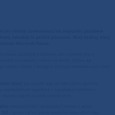
bě pro většinu zaměstnanců tím nejlepším způsobem
ýhody, vyžaduje to pečlivé plánování. Nový nástroj, který
dstavuje Microsoft Places.
ní práce, částečně z domova, ale v některé dny z
tracený na přesuny z místa na místo, můžou
se
ají osobní vztahy s kolegy a možnost komunikovat s nimi
zační výzvy
: jak zajistit, aby se lidé v práci opravdu
ou nepřetlačovali například v zasedačce zmíněné v
 z důvodu úspory zavedli sdílené stoly.
dálku
intenzivně řeší, koneckonců jednou z jejich
t 365
. I proto v první půlce letošního roku oživil ideu