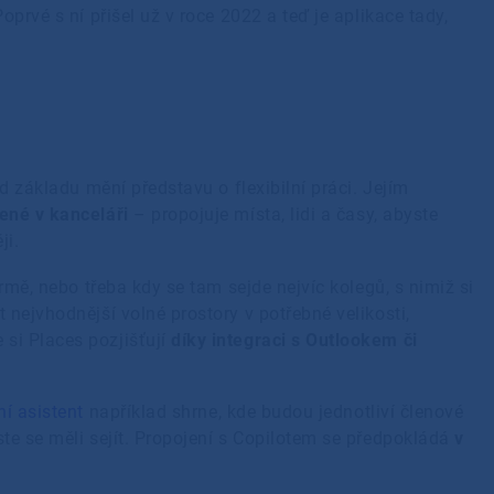
prvé s ní přišel už v roce 2022 a teď je aplikace tady,
d základu mění představu o flexibilní práci. Jejím
ené v kanceláři
– propojuje místa, lidi a časy, abyste
ji.
rmě, nebo třeba kdy se tam sejde nejvíc kolegů, s nimiž si
nejvhodnější volné prostory v potřebné velikosti,
si Places pozjišťují
díky integraci s Outlookem či
ní asistent
například shrne, kde budou jednotliví členové
te se měli sejít. Propojení s Copilotem se předpokládá
v