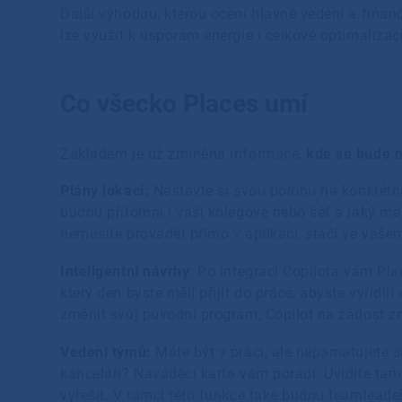
Další výhodou, kterou ocení hlavně vedení a finanč
lze využít k úsporám energie i celkové optimaliza
Co všecko Places umí
Základem je už zmíněná informace,
kde se bude n
Plány lokací:
Nastavte si svou polohu na konkrétní 
budou přítomni i vaši kolegové nebo šéf a jaký ma
nemusíte provádět přímo v aplikaci, stačí ve vaš
Inteligentní návrhy
: Po integraci Copilota vám Pl
který den byste měli přijít do práce, abyste vyřídi
změnit svůj původní program, Copilot na žádost 
Vedení týmů:
Máte být v práci, ale nepamatujete s
kanceláři? Naváděcí karta vám poradí. Uvidíte tam 
vyřešit. V rámci této funkce také budou teamleade