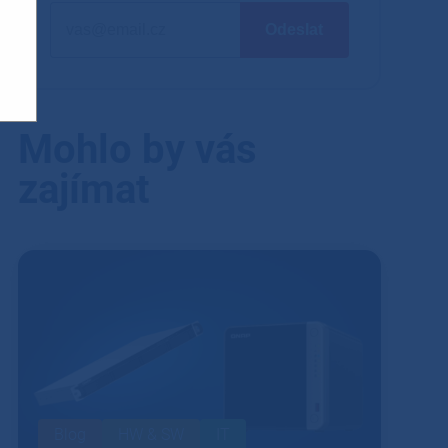
Mohlo by vás
zajímat
Blog
HW & SW
IT