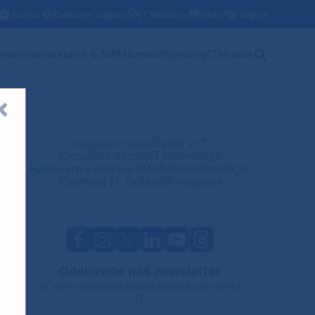
Kariéra
Customer support
IT Solutions
Store
English
w
vodní stránka
HW & SW
Microsoft
Security
IT
Mobile
Trendy v IT
Microsoft novinky
Cloudové služby
IT technologie
Mobilní technologie
Hardware a software
Firemní IT řešení
AI integrace
Odebírejte náš newsletter
ať vám neunikne žádná novinka ze světa
IT