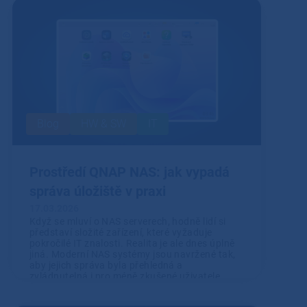
Blog
HW & SW
IT
Prostředí QNAP NAS: jak vypadá
správa úložiště v praxi
17.03.2026
Když se mluví o NAS serverech, hodně lidí si
představí složité zařízení, které vyžaduje
pokročilé IT znalosti. Realita je ale dnes úplně
jiná. Moderní NAS systémy jsou navržené tak,
aby jejich správa byla přehledná a
zvládnutelná i pro méně zkušené uživatele.
Přečíst