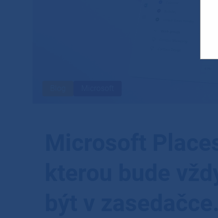
Blog
Microsoft
Microsoft Places
kterou bude vžd
být v zasedačce