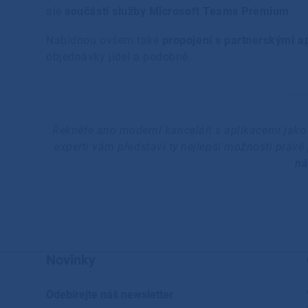
ale
součástí služby Microsoft Teams Premium
.
Nabídnou ovšem také
propojení s partnerskými a
objednávky jídel a podobně.
Řekněte ano moderní kanceláři s aplikacemi jak
experti vám představí ty nejlepší možnosti právě 
ná
Novinky
Odebírejte náš newsletter