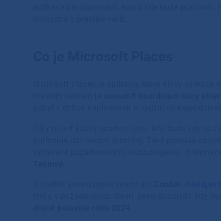
aplikace pro plánování, kdo a kde bude pracovat. Po
dostupná v preview verzi.
Co je Microsoft Places
Microsoft Places je aplikace, která slovy výrobce o
hlavním úkolem je
usnadnit koordinaci doby stráv
pobyt v officu naplánovali a využili co nejefektivně
Díky ní teď každý snadno zjistí, kdo bude kdy na fi
potřebuje dát osobní meeting. Také pomůže objevit 
vybavené požadovanými technologiemi. Informace 
Teamsy.
A chybět samozřejmě nesmí ani
Copilot
.
Inteligent
týmu v požadovanou chvílí, nebo doporučí, kdy bys
druhé polovině roku 2024
.