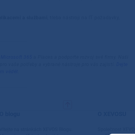
plikacemi a službami
, třeba nástroji na IT požadavky,
o
Microsoft 365
a Places a podpořte rozvoj své firmy. Naši
pro vaše potřeby a vybrané nástroje pro vás zajistí.
Dejte
m vědět
.
O blogu
O XEVOSU
Vítejte na stránkách XEVOS Blogu.
Společnost XEVO