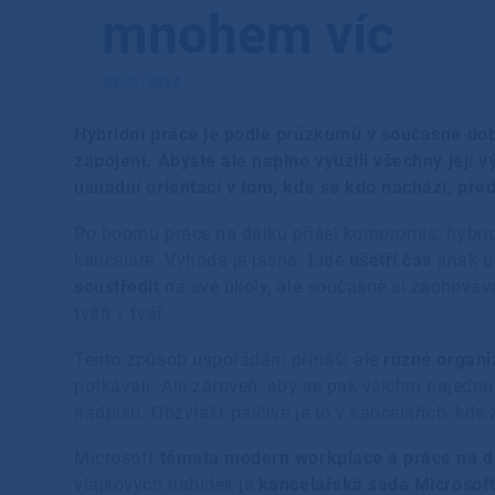
mnohem víc
23.07.2024
Hybridní práce je podle průzkumů v současné do
zapojení. Abyste ale naplno využili všechny její v
usnadní orientaci v tom, kde se kdo nachází, pře
Po boomu práce na dálku přišel kompromis: hybrid
kanceláře. Výhoda je jasná. Lidé
ušetří čas
jinak u
soustředit
na své úkoly, ale současně si zachováv
tváří v tvář.
Tento způsob uspořádání přináší ale
různé organi
potkávali. Ale zároveň, aby se pak všichni najedn
nadpisu. Obzvlášť palčivé je to v kancelářích, kde
Microsoft
témata modern workplace a práce na 
vlajkových nabídek je
kancelářská sada Microsof