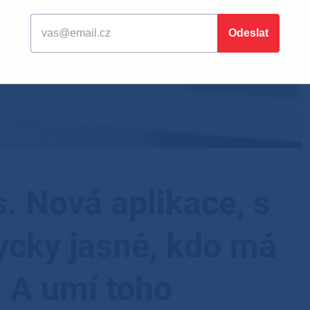
. Nová aplikace, s
ycky jasné, kdo má
. A umí toho