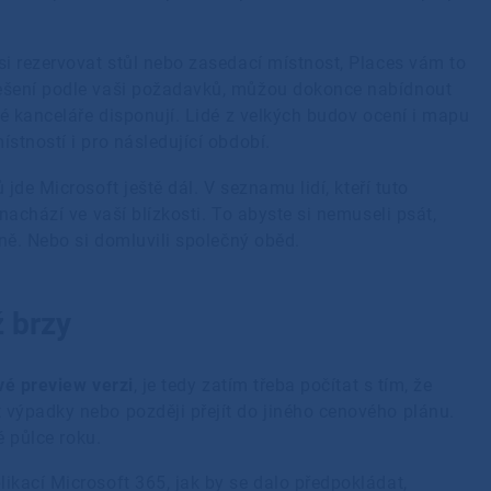
i rezervovat stůl nebo zasedací místnost, Places vám to
ešení podle vaši požadavků, můžou dokonce nabídnout
né kanceláře disponují. Lidé z velkých budov ocení i mapu
stností i pro následující období.
de Microsoft ještě dál. V seznamu lidí, kteří tuto
nachází ve vaší blízkosti. To abyste si nemuseli psát,
bně. Nebo si domluvili společný oběd.
ž brzy
vé preview verzi
, je tedy zatím třeba počítat s tím, že
výpadky nebo později přejít do jiného cenového plánu.
é půlce roku.
kací Microsoft 365, jak by se dalo předpokládat,