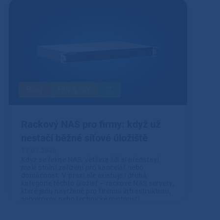
Blog
HW & SW
IT
Rackový NAS pro firmy: když už
nestačí běžné síťové úložiště
12.03.2026
Když se řekne NAS, většina lidí si představí
malé stolní zařízení pro kancelář nebo
domácnost. V praxi ale existuje i druhá
kategorie těchto úložišť – rackové NAS servery,
které jsou navržené pro firemní infrastrukturu,
serverovny nebo technické místnosti.
Přečíst