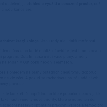
ní oddělení, je
přehled o využití a obsazení prostor
, což
ci chodu kanceláře.
acházet který kolega
. Jsou tady ale i další možnosti.
den a čas a na kartě nahlížení uvidíte, jestli tam zrovna
jí program. Ostatní zase uvidí vaše plány. Změny
em kalendáři v Outlooku nebo v Teamsech.
aces s ohledem na plány ostatních členů týmu doporučí,
li co nejvíc věcí. A pokud se rozhodnete na základě návrhu
změny provede.
i, kde konkrétně, například na které pobočce nebo v jaké
také nastavené týmové priority, které je nutné ten den
ři schopni nastavit optimální pracovní vzorce a tempo pro