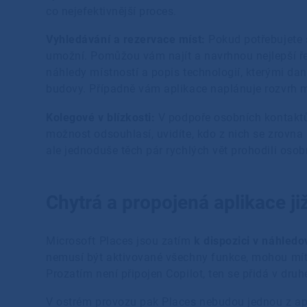
co nejefektivnější proces.
Vyhledávání a rezervace míst:
Pokud potřebujete s
umožní. Pomůžou vám najít a navrhnou nejlepší ř
náhledy místností a popis technologií, kterými da
budovy. Případně vám aplikace naplánuje rozvrh mí
Kolegové v blízkosti:
V podpoře osobních kontaktů j
možnost odsouhlasí, uvidíte, kdo z nich se zrovna 
ale jednoduše těch pár rychlých vět prohodili oso
Chytrá a propojená aplikace ji
Microsoft Places jsou zatím
k dispozici v náhledo
nemusí být aktivované všechny funkce, mohou mít 
Prozatím není připojen Copilot, ten se přidá v druh
V ostrém provozu pak Places nebudou jednou z apli