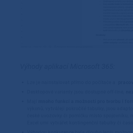
Výhody aplikací Microsoft 365:
Lze je nainstalovat přímo do počítače a
pracov
Desktopové varianty jsou dostupné off-line,
nez
Mají
mnoho funkcí a možností pro tvorbu i fo
výkonů, vytvářejí pokročilé tabulky, jsou adap
české uvozovky či pomlčku místo spojovníku, m
Excel umí vytvářet kontingenční tabulky či čas
Výhodou konkurence byla dlouho lepší možno