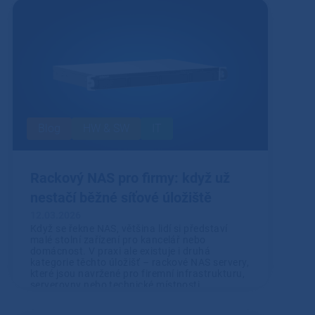
Blog
HW & SW
IT
Rackový NAS pro firmy: když už
nestačí běžné síťové úložiště
12.03.2026
Když se řekne NAS, většina lidí si představí
malé stolní zařízení pro kancelář nebo
domácnost. V praxi ale existuje i druhá
kategorie těchto úložišť – rackové NAS servery,
které jsou navržené pro firemní infrastrukturu,
serverovny nebo technické místnosti.
Přečíst