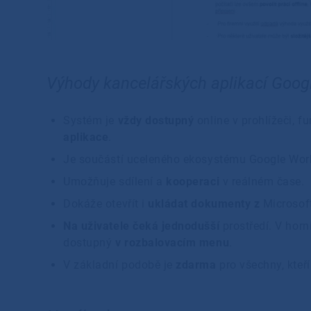
Výhody kancelářských aplikací Goog
Systém je
vždy dostupný
online v prohlížeči, f
aplikace
.
Je součástí uceleného ekosystému Google Wo
Umožňuje sdílení a
kooperaci
v reálném čase.
Dokáže otevřít i
ukládat dokumenty z
Microsof
Na uživatele čeká jednodušší
prostředí. V horní
dostupný
v rozbalovacím menu
.
V základní podobě je
zdarma
pro všechny, kteř