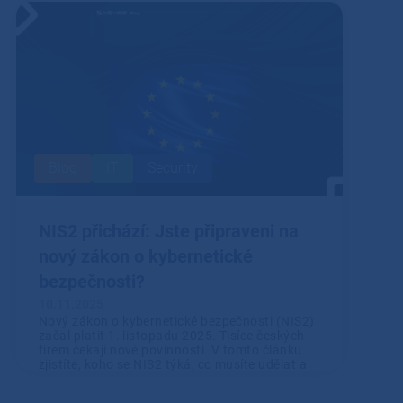
Přečíst
Blog
IT
Security
NIS2 přichází: Jste připraveni na
nový zákon o kybernetické
bezpečnosti?
10.11.2025
Nový zákon o kybernetické bezpečnosti (NIS2)
začal platit 1. listopadu 2025. Tisíce českých
firem čekají nové povinnosti. V tomto článku
zjistíte, koho se NIS2 týká, co musíte udělat a
jak vám s tím může pomoci XEVOS.