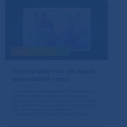
Blog
HW & SW
IT
Prostředí QNAP NAS: jak vypadá
správa úložiště v praxi
17.03.2026
Když se mluví o NAS serverech, hodně lidí si
představí složité zařízení, které vyžaduje
pokročilé IT znalosti. Realita je ale dnes úplně
jiná. Moderní NAS systémy jsou navržené tak,
aby jejich správa byla přehledná a
zvládnutelná i pro méně zkušené uživatele.
Přečíst