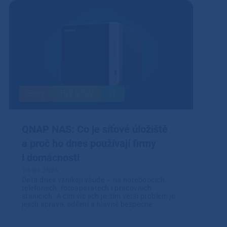
Blog
HW & SW
IT
QNAP NAS: Co je síťové úložiště
a proč ho dnes používají firmy
i domácnosti
10.03.2026
Data dnes vznikají všude – na noteboocích,
telefonech, fotoaparátech i pracovních
stanicích. A čím víc jich je, tím větší problém je
jejich správa, sdílení a hlavně bezpečné
uložení.