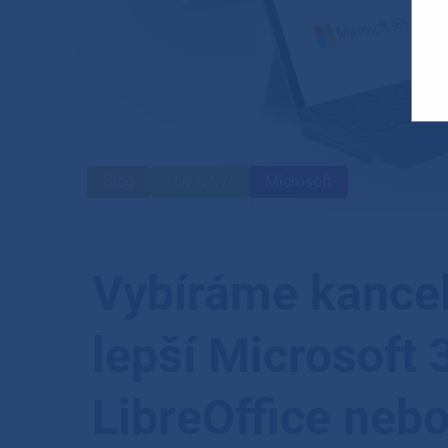
Blog
HW & SW
Microsoft
Vybíráme kancel
lepší Microsoft 
LibreOffice neb