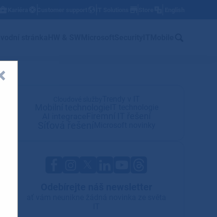
Kariéra
Customer support
IT Solutions
Store
English
w
vodní stránka
HW & SW
Microsoft
Security
IT
Mobile
Trendy v IT
Cloudové služby
Mobilní technologie
IT technologie
Firemní IT řešení
AI integrace
Síťová řešení
Microsoft novinky
Odebírejte náš newsletter
ať vám neunikne žádná novinka ze světa
IT