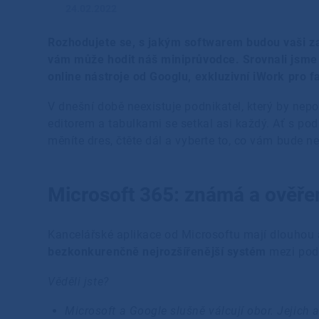
24.02.2022
Rozhodujete se, s jakým softwarem budou vaši z
vám může hodit náš miniprůvodce. Srovnali jsme
online nástroje od Googlu, exkluzivní iWork pro 
V dnešní době neexistuje podnikatel, který by nep
editorem a tabulkami se setkal asi každý. Ať s po
měníte dres, čtěte dál a vyberte to, co vám bude ne
Microsoft 365: známá a ověře
Kancelářské aplikace od Microsoftu mají dlouhou a
bezkonkurenčně nejrozšířenější systém
mezi podn
Věděli jste?
Microsoft a Google slušně válcují obor. Jejich