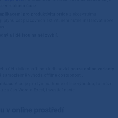
áce v reálném čase
.
 aplikacemi
pro produktivitu práce
z ekosystému
jí plynulost pracovních aktivit, není nutné instalovat nové
šovat.
edný a lidé jsou na něj zvyklí
.
ného účtu Microsoft jsou k dispozici
pouze online varianty
dá samozřejmě výhoda offline dostupnosti.
likací.
A co je pro tým na home office výhodou, to může
u za čas Word a Excel, investicí navíc.
u v online prostředí