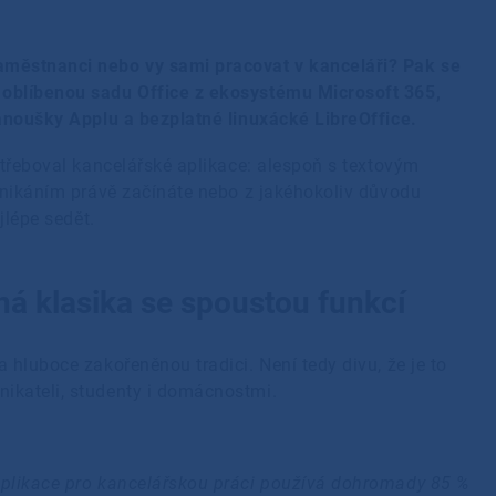
aměstnanci nebo vy sami pracovat v kanceláři? Pak se
 oblíbenou sadu Office z ekosystému Microsoft 365,
fanoušky Applu a bezplatné linuxácké LibreOffice.
otřeboval kancelářské aplikace: alespoň s textovým
dnikáním právě začínáte nebo z jakéhokoliv důvodu
jlépe sedět.
ná klasika se spoustou funkcí
 hluboce zakořeněnou tradici. Není tedy divu, že je to
ikateli, studenty i domácnostmi.
 aplikace pro kancelářskou práci používá dohromady 85 %