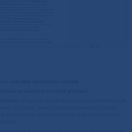
at v pohodlné desktopové variantě
.
ávisíte na existenci či kvalitě připojení
.
rmátování
. Programy umí široké spektrum matematických
továny na češtinu. Word například automaticky vytvoří
á mnoho fontů, rozsáhlé kontroly a opravy pravopisu.
ové řady.
st
kooperace
. Po přechodu Microsoft 365 do cloudu už je