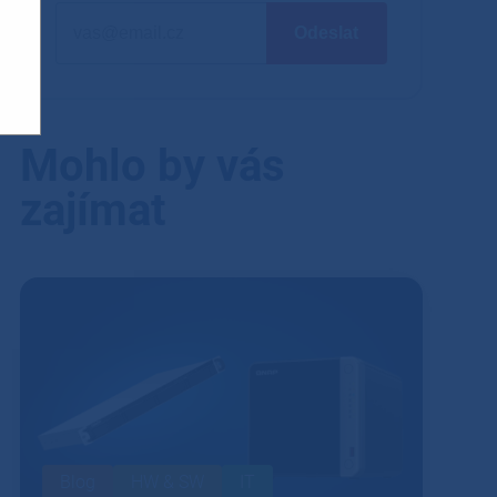
Mohlo by vás
zajímat
Blog
HW & SW
IT