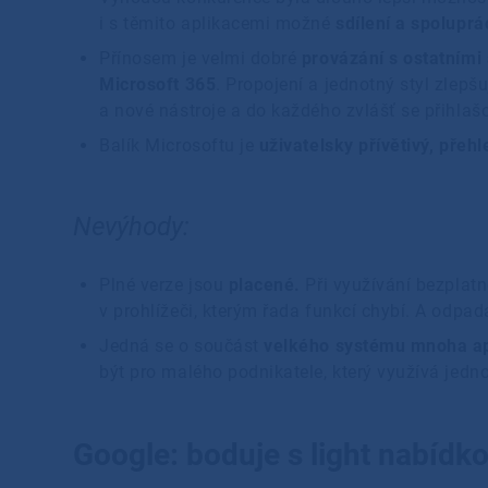
i s těmito aplikacemi možné
sdílení a spolupr
Přínosem je velmi dobré
provázání s ostatními
Microsoft 365
. Propojení a jednotný styl zlepšu
a nové nástroje a do každého zvlášť se přihla
Balík Microsoftu je
uživatelsky
přívětivý, přehl
Nevýhody:
Plné verze jsou
placené.
Při využívání bezplat
v prohlížeči, kterým řada funkcí chybí. A odpa
Jedná se o součást
velkého systému mnoha ap
být pro malého podnikatele, který využívá jedno
Google: boduje s light nabídko