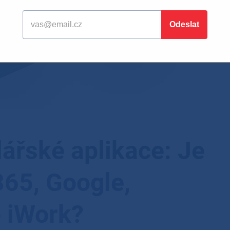
ářské aplikace: Je
365, Google,
o iWork?