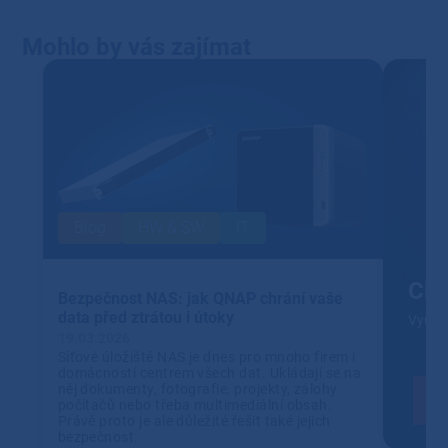
Mohlo by vás zajímat
Blog
HW & SW
IT
Clo
Bezpečnost NAS: jak QNAP chrání vaše
data před ztrátou i útoky
Využív
19.03.2026
Síťové úložiště NAS je dnes pro mnoho firem i
domácností centrem všech dat. Ukládají se na
něj dokumenty, fotografie, projekty, zálohy
počítačů nebo třeba multimediální obsah.
Právě proto je ale důležité řešit také jejich
bezpečnost.