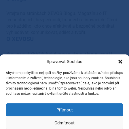
Vítejte na stránkách XEVOS Blogu. Magazínu o IT
technologiích, bezpečnosti, trendech a inovacích. Čtení
pro každého, kdo chce efektivně a bezpečně podnikat,
vyhledávat, komunikovat, sdílet a tvořit.
O XEVOSU
Společnost XEVOS Solutions poskytuje komplexní IT
řešení – od systémové integrace, servisu a podpory, přes
Spravovat Souhlas
cloudová, serverová, síťová a tisková řešení, až po
dodávky HW a SW vybavení.
Abychom poskytli co nejlepší služby, používáme k ukládání a/nebo přístupu
Provozovatel
k informacím o zařízení, technologie jako jsou soubory cookies. Souhlas s
těmito technologiemi nám umožní zpracovávat údaje, jako je chování při
procházení nebo jedinečná ID na tomto webu. Nesouhlas nebo odvolání
XEVOS Solutions s.r.o.
souhlasu může nepříznivě ovlivnit určité vlastnosti a funkce.
28. října 1584/281,
Příjmout
Ostrava, PSČ 709 00
IČ: 27831345
Odmítnout
DIČ: CZ27831345