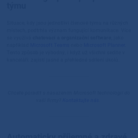
týmu
Situace, kdy jsou jednotliví členové týmu na různých
místech, podtrhla význam fungující komunikace. Více
se využívá
chatovací a organizační software
, jako
například
Microsoft Teams
nebo
Microsoft Planner
.
Tento způsob je výhodný, i když už všichni sedíte v
kanceláři: zajistí jasné a přehledné sdílení úkolů.
Chcete poradit s nasazením Microsoft technologií do
vaší firmy?
Kontaktujte nás
.
Automaticky příjemné a zdravé