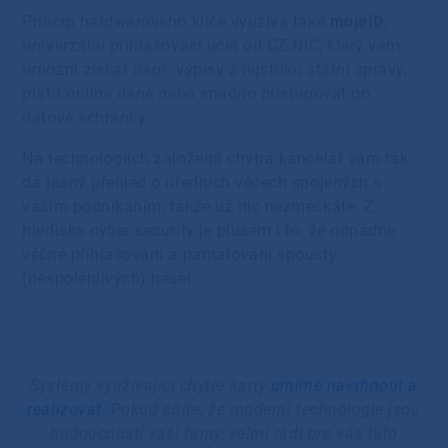
Princip hardwarového klíče využívá také
mojeID
,
univerzální přihlašovací účet od CZ.NIC, který vám
umožní získat např. výpisy z rejstříků státní správy,
platit online daně nebo snadno přistupovat do
datové schránky.
Na technologiích založená chytrá kancelář vám tak
dá jasný přehled o úředních věcech spojených s
vaším podnikáním, takže už nic nezmeškáte. Z
hlediska cyber security je plusem i to, že odpadne
věčné přihlašování a pamatování spousty
(nespolehlivých) hesel.
Systémy využívající chytré karty
umíme navrhnout a
realizovat
. Pokud cítíte, že moderní technologie jsou
budoucností vaší firmy, velmi rádi pro vás tuto