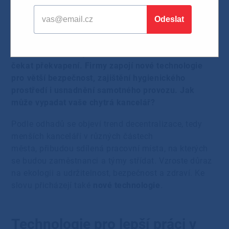
17.02.2021
Rok 2020 přinesl nevídaný rozmach práce z domova
a kanceláře osiřely. Po návratu nás ale možná bude
čekat překvapení. Firmy zapojí nové technologie
pro větší bezpečnost, zajištění hygienického
prostředí i usnadnění samotného provozu. Jak
může vypadat vaše chytrá kancelář?
Podle odhadů se objeví trend decentralizace, tedy
menších kanceláří v různých částech
města, přibudou sdílená pracovní místa, na kterých
se budou zaměstnanci a týmy střídat. Vzroste důraz
na ekologii a udržitelnost, bezpečnost a zdraví. Ke
slovu přicházejí také
nové technologie
.
Technologie pro lepší práci v