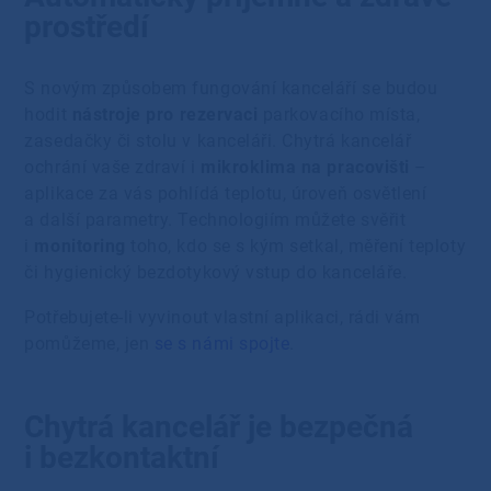
prostředí
S novým způsobem fungování kanceláří se budou
hodit
nástroje pro
rezervaci
parkovacího místa,
zasedačky či stolu v kanceláři. Chytrá kancelář
ochrání vaše zdraví i
mikroklima na pracovišti
–
aplikace za vás pohlídá teplotu, úroveň osvětlení
a další parametry. Technologiím můžete svěřit
i
monitoring
toho, kdo se s kým setkal, měření teploty
či hygienický bezdotykový vstup do kanceláře.
Potřebujete-li vyvinout vlastní aplikaci, rádi vám
pomůžeme, jen
se s námi spojte
.
Chytrá kancelář je bezpečná
i bezkontaktní