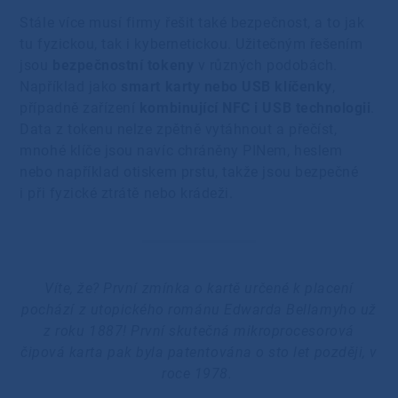
Stále více musí firmy řešit také bezpečnost, a to jak
tu fyzickou, tak i kybernetickou. Užitečným řešením
jsou
bezpečnostní tokeny
v různých podobách.
Například jako
smart karty nebo USB klíčenky
,
případně zařízení
kombinující NFC i USB technologii
.
Data z tokenu nelze zpětně vytáhnout a přečíst,
mnohé klíče jsou navíc chráněny PINem, heslem
nebo například otiskem prstu, takže jsou bezpečné
i při fyzické ztrátě nebo krádeži.
Víte, že? První zmínka o kartě určené k placení
pochází z utopického románu Edwarda Bellamyho už
z roku 1887! První skutečná mikroprocesorová
čipová karta pak byla patentována o sto let později, v
roce 1978.