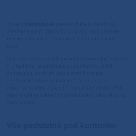
Tokeny
bezdotykově
otevřou dveře a identifikují
zaměstnance při příchodu do práce. Umí prostory
fyzicky zabezpečit, a dokonce s nimi odemknete
auto.
Mají také důležitou
roli při zabezpečení dat
. S kartou
či „flashkou“ se přihlásíte do počítače a vašich
online účtů, poslouží jako identifikátor pro
elektronickou komunikaci ve firmě, s poštou
nebo i se státem. Může mít funkci samotného PINu
nebo druhého ověření při přihlašování, jako něco, co
máte u sebe.
Vše podstatné pod kontrolou