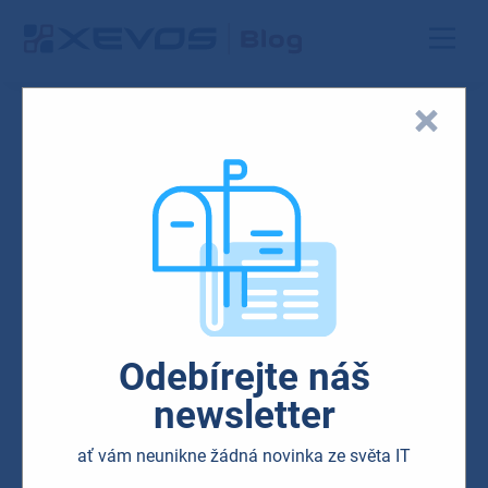
Blog
HW & SW
Security
Odebírejte náš
Chytrá kancelář: Jak bude
newsletter
vypadat návrat z home
ať vám neunikne žádná novinka ze světa IT
office