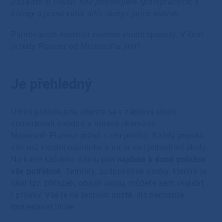
Dosaďte si cokoli, kde potřebujete spolupracovat s
kolegy a jasně vidět dílčí úkoly i jejich pokrok.
Plánovacích nástrojů najdete všude spousty. V čem
je tedy Planner od Microsoftu jiný?
Je přehledný
Určitě potřebujete, abyste se v záplavě úkolů
zorientovali snadno a hlavně okamžitě.
Microsoft Planner právě s tím počítá. Každý projekt
zde má vlastní nástěnku a na ní visí jednotlivé úkoly.
Na kartě každého úkolu pak
najdete k dané položce
vše potřebné
. Termíny, zodpovědné osoby, kterým je
úkol tzv. přiřazen, obsah úkolu, můžete sem vkládat
i přílohy. Vše je na jednom místě, nic nemusíte
dohledávat jinde.