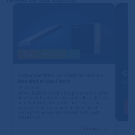
Blog
HW & SW
IT
Clo
Bezpečnost NAS: jak QNAP chrání vaše
data před ztrátou i útoky
Využív
19.03.2026
Síťové úložiště NAS je dnes pro mnoho firem i
domácností centrem všech dat. Ukládají se na
něj dokumenty, fotografie, projekty, zálohy
počítačů nebo třeba multimediální obsah.
Právě proto je ale důležité řešit také jejich
bezpečnost.
Přečíst