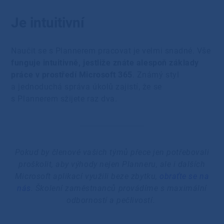
Je intuitivní
Naučit se s Plannerem pracovat je velmi snadné. Vše
funguje intuitivně, jestliže znáte alespoň základy
práce v prostředí Microsoft 365
. Známý styl
a jednoduchá správa úkolů zajistí, že se
s Plannerem sžijete raz dva.
Pokud by členové vašich týmů přece jen potřebovali
proškolit, aby výhody nejen Planneru, ale i dalších
Microsoft aplikací využili beze zbytku,
obraťte se na
nás
. Školení zaměstnanců provádíme s maximální
odborností a pečlivostí.