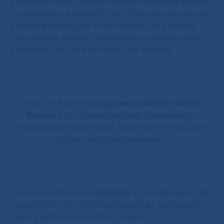
přehledně vidíte. Motivuje vás lepit si fyzické papírky
na nástěnku v kanceláři? Tak v Planneru je to na této
záložce podobné, jen s tím rozdílem, že k údajům
máte přístup kdykoliv, odkudkoliv a můžete si tam
připisovat vše, co je pro daný úkol důležité.
Víte, že? Planner
pracuje se systémem metody
Kanban
, kdy si jednotlivé úkoly přesouváte do
sloupců podle fáze řešení, takže máte rovnou před
očima, jak projekt postupuje.
Je pro vás příjemnější
kalendář
a rozložení úkolů do
jednotlivých dnů? Zvolte záložku Plán a přiřazujte
úkoly k jednotlivým datům v měsíci.