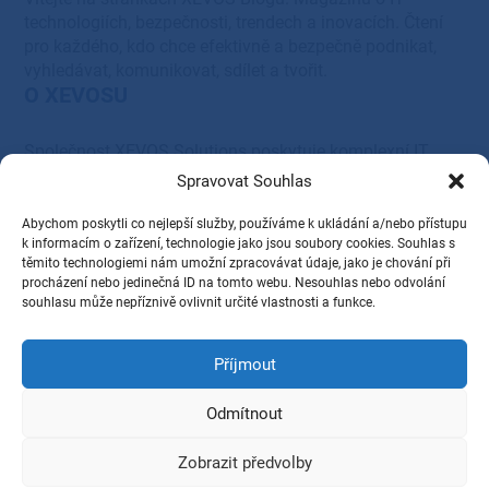
technologiích, bezpečnosti, trendech a inovacích. Čtení
pro každého, kdo chce efektivně a bezpečně podnikat,
vyhledávat, komunikovat, sdílet a tvořit.
O XEVOSU
Společnost XEVOS Solutions poskytuje komplexní IT
řešení – od systémové integrace, servisu a podpory, přes
Spravovat Souhlas
cloudová, serverová, síťová a tisková řešení, až po
dodávky HW a SW vybavení.
Abychom poskytli co nejlepší služby, používáme k ukládání a/nebo přístupu
Provozovatel
k informacím o zařízení, technologie jako jsou soubory cookies. Souhlas s
těmito technologiemi nám umožní zpracovávat údaje, jako je chování při
procházení nebo jedinečná ID na tomto webu. Nesouhlas nebo odvolání
XEVOS Solutions s.r.o.
souhlasu může nepříznivě ovlivnit určité vlastnosti a funkce.
28. října 1584/281,
Příjmout
Ostrava, PSČ 709 00
IČ: 27831345
Odmítnout
DIČ: CZ27831345
Zobrazit předvolby
2026 © XEVOS Solutions s.r.o., Všechna práva vyhrazena.