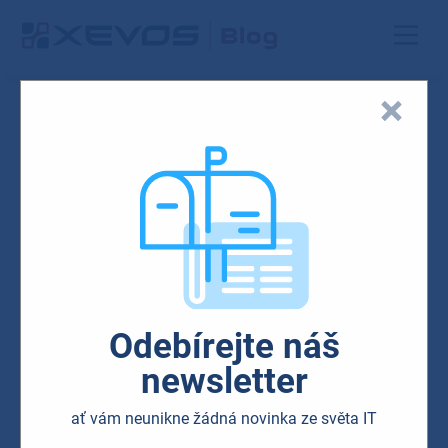
Blog
Cloud
Microsoft
Odebírejte náš
Jak používat Microsoft
newsletter
Planner pro efektivní práci v
ať vám neunikne žádná novinka ze světa IT
týmu