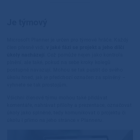
Je týmový
Microsoft Planner je určen pro týmové hráče. Každý
člen přesně vidí,
v jaké fázi se projekt a jeho dílčí
úkoly nacházejí
. Což pomůže nejen jako kontrola
plnění, ale také, pokud na sebe kroky kolegů
postupně navazují. Mohou se tak pustit do svého
úkolu hned, jak je předchozí označen za splněný –
vyhnete se tak prostojům.
Všichni členové týmu mohou také přidávat
komentáře, nahrávat přílohy a prezentace, označovat
úkoly jako splněné, tedy komunikovat o projektu či
úkolu i přímo na jeho stránce v Planneru.