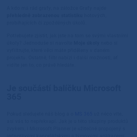
A kdo má rád grafy, na záložce Grafy najde
přehledně zobrazenou statistiku
hotových,
probíhajících či zpožděných úkolů.
Potřebujete zjistit, jak jste na tom se svými vlastními
úkoly? Jednoduše si navolte
Moje úkoly
nebo si
vyfiltrujte, které věci máte přiděleny v daném
projektu. Ostatně, filtr nabízí i další možnosti, ať
vidíte jen to, co právě hledáte.
Je součástí balíčku Microsoft
365
Pokud sledujete náš blog a o
MS 365
už něco víte,
asi vás to nepřekvapí. Jak je u této skupiny produktů
zvykem, i Microsoft Planner je užitečně propojený s
jednotlivými kancelářskými a týmovými aplikacemi