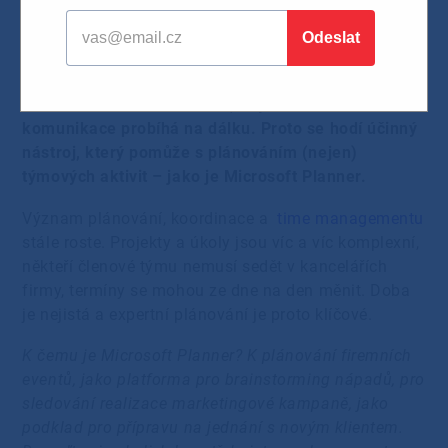
23.12.2020
Týmová práce vyžaduje spoustu řízení
a koordinace. Obzvlášť teď, kdy velká část
komunikace probíhá na dálku. Proto se hodí účinný
nástroj, který pomůže s plánováním (nejen)
týmových aktivit – jako je Microsoft Planner.
Význam plánování, koordinace a
time managementu
stále roste. Projekty a úkoly jsou víc a víc komplexní,
někteří členové týmu nemusí sedět v kancelářích
firmy, termíny se mohou ze dne na den měnit. Doba
je nejistá a expertní plánování je proto klíčové.
K čemu je Microsoft Planner? K plánování firemních
eventů, jako platforma pro brainstorming nápadů, pro
sledování realizace marketingové kampaně, jako
podklad pro přípravu na jednání s novým klientem.