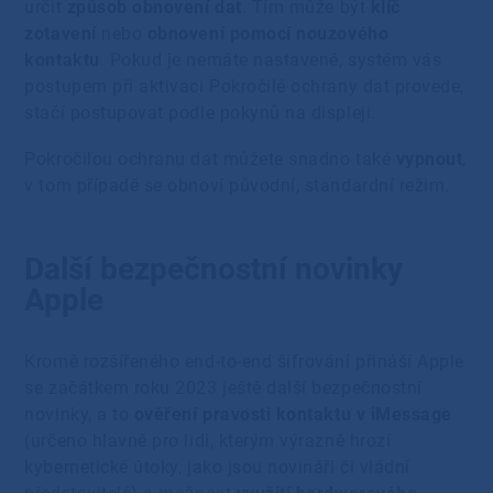
určit
způsob obnovení dat
. Tím může být
klíč
zotavení
nebo
obnovení pomocí nouzového
kontaktu
. Pokud je nemáte nastavené, systém vás
postupem při aktivaci Pokročilé ochrany dat provede,
stačí postupovat podle pokynů na displeji.
Pokročilou ochranu dat můžete snadno také
vypnout
,
v tom případě se obnoví původní, standardní režim.
Další bezpečnostní novinky
Apple
Kromě rozšířeného end-to-end šifrování přináší Apple
se začátkem roku 2023 ještě další bezpečnostní
novinky, a to
ověření pravosti kontaktu v iMessage
(určeno hlavně pro lidi, kterým výrazně hrozí
kybernetické útoky, jako jsou novináři či vládní