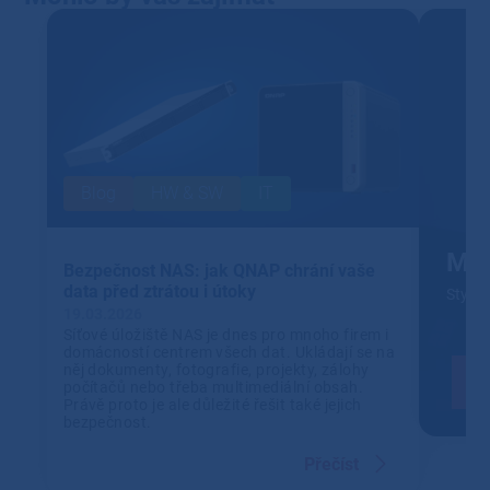
Blog
HW & SW
IT
Mic
Bezpečnost NAS: jak QNAP chrání vaše
data před ztrátou i útoky
Stylov
19.03.2026
Síťové úložiště NAS je dnes pro mnoho firem i
domácností centrem všech dat. Ukládají se na
něj dokumenty, fotografie, projekty, zálohy
počítačů nebo třeba multimediální obsah.
Právě proto je ale důležité řešit také jejich
bezpečnost.
Přečíst