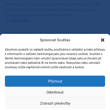
technologiích, bezpečnosti, trendech a inovacích. Čtení
pro každého, kdo chce efektivně a bezpečně podnikat,
vyhledávat, komunikovat, sdílet a tvořit.
O XEVOSU
Společnost XEVOS Solutions poskytuje komplexní IT
řešení – od systémové integrace, servisu a podpory, přes
Spravovat Souhlas
cloudová, serverová, síťová a tisková řešení, až po
dodávky HW a SW vybavení.
Abychom poskytli co nejlepší služby, používáme k ukládání a/nebo přístupu
Provozovatel
k informacím o zařízení, technologie jako jsou soubory cookies. Souhlas s
těmito technologiemi nám umožní zpracovávat údaje, jako je chování při
procházení nebo jedinečná ID na tomto webu. Nesouhlas nebo odvolání
XEVOS Solutions s.r.o.
souhlasu může nepříznivě ovlivnit určité vlastnosti a funkce.
28. října 1584/281,
Příjmout
Ostrava, PSČ 709 00
IČ: 27831345
Odmítnout
DIČ: CZ27831345
Zobrazit předvolby
2026 © XEVOS Solutions s.r.o., Všechna práva vyhrazena.