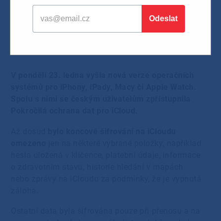
nových verzí operačních
systémů
02.02.2023
V pondělí 23. ledna vyšla nová verze operačních
systémů pro iPhony, iPady, Macy či Apple Watch.
Spolu s nimi se českým uživatelům zpřístupnila
Pokročilá ochrana dat pro iCloud.
Až dosud
bylo koncové šifrování na iCloudu
omezeno
jen na některé vybrané položky, například
hesla uložená v klíčence, platební údaje, informace
o zdravotním stavu, historie hledání v mapách
nebo zprávy na iCloudu za podmínky, že je vypnutá
záloha.
Ostatní data byla šifrována pouze při přenosu a na