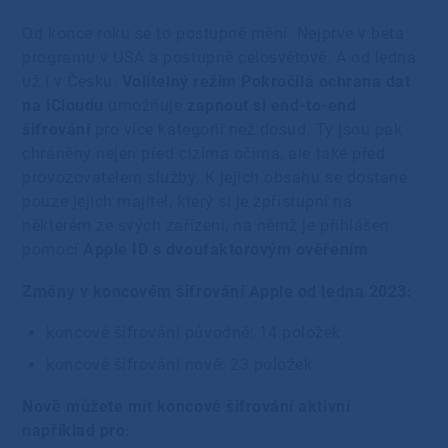
Od konce roku se to postupně mění. Nejprve v beta
programu v USA a postupně celosvětově. A od ledna
už i v Česku.
Volitelný režim Pokročilá ochrana dat
na iCloudu
umožňuje
zapnout si end-to-end
šifrování
pro více kategorií než dosud. Ty jsou pak
chráněny nejen před cizíma očima, ale také před
provozovatelem služby. K jejich obsahu se dostane
pouze jejich majitel, který si je zpřístupní na
některém ze svých zařízení, na němž je přihlášen
pomocí
Apple ID s dvoufaktorovým ověřením
.
Změny v koncovém šifrování Apple od ledna 2023:
koncové šifrování původně: 14 položek
koncové šifrování nově: 23 položek
Nově můžete mít koncové šifrování aktivní
například pro: