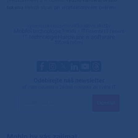
představitelé) a možnost
využití hardwarového
tokenu
třetích stran
při vícefaktorovém ověření
.
Cloudové služby
Kybernetická bezpečnost
Mobilní technologie
Firemní IT řešení
Trendy v IT
Hardware a software
IT technologie
Síťová řešení
Odebírejte náš newsletter
ať vám neunikne žádná novinka ze světa IT
Mohlo by vás zajímat