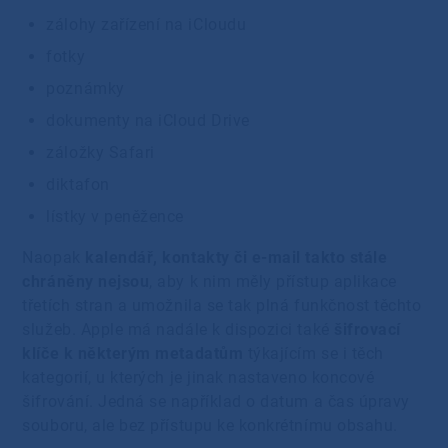
zálohy zařízení na iCloudu
fotky
poznámky
dokumenty na iCloud Drive
záložky Safari
diktafon
lístky v peněžence
Naopak
kalendář, kontakty či e-mail takto stále
chráněny nejsou
, aby k nim měly přístup aplikace
třetích stran a umožnila se tak plná funkčnost těchto
služeb. Apple má nadále k dispozici také
šifrovací
klíče k některým metadatům
týkajícím se i těch
kategorií, u kterých je jinak nastaveno koncové
šifrování. Jedná se například o datum a čas úpravy
souboru, ale bez přístupu ke konkrétnímu obsahu.