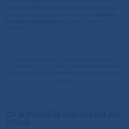
serveru, ale Apple k nim měl přístup, takže nebylo
vyloučeno, že by je mohli získat ti, pro které nebyla
určena. Z tohoto důvodu jsme také až
do nedávna
tak úplně nedoporučovali
zapínat si zálohu na
iCloudu.
Potřebujete poradit v otázkách kybernetické
bezpečnosti pro vaši firmu?
Obraťte se na nás
, rádi
vám doporučíme nejvhodnější řešení, které vám bude
sedět.
Co je Pokročilá ochrana dat pro
iCloud