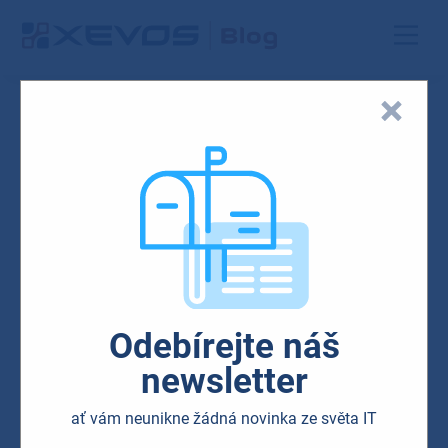
Blog
Cloud
Security
Odebírejte náš
Apple už i v Česku rozšířil
newsletter
ochranu dat na iCloudu.
ať vám neunikne žádná novinka ze světa IT
Stalo se tak s vydáním