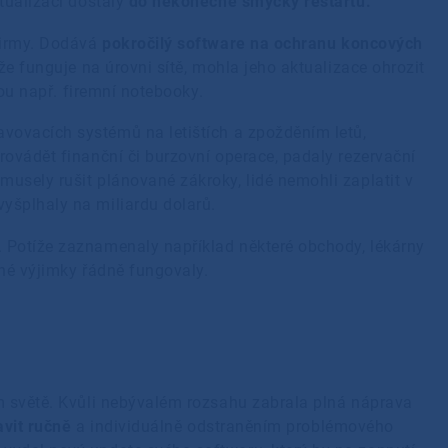
tualizaci dostaly
do nekonečné smyčky restartů.
firmy. Dodává
pokročilý software na ochranu koncových
že funguje na úrovni sítě, mohla jeho aktualizace ohrozit
sou např. firemní notebooky.
vovacích systémů na letištích a zpožděním letů,
ovádět finanční či burzovní operace, padaly rezervační
usely rušit plánované zákroky, lidé nemohli zaplatit v
yšplhaly na miliardu dolarů.
Potíže zaznamenaly například některé obchody, lékárny
bné výjimky řádně fungovaly.
m světě. Kvůli nebývalém rozsahu zabrala plná náprava
avit ručně
a individuálně odstraněním problémového