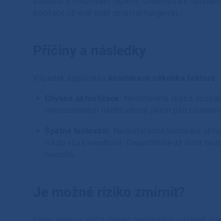
souboru v nouzovém režimu. CrowdStrike obratem 
počítače již měl opět správně fungovat.
Příčiny a následky
Výpadek zapříčinila
kombinace několika faktorů.
Chybná aktualizace
: Neodhalená chyba způsobi
nejrozšířenější napříč obory, jejich pád násled
Špatné testování
: Nedostatečné testování aktu
nikdo včas neodhalil. CrowdStrike už slíbil t
nedošlo.
Je možné riziko zmírnit?
Firmy mohou snížit dopad podobných událostí pomo