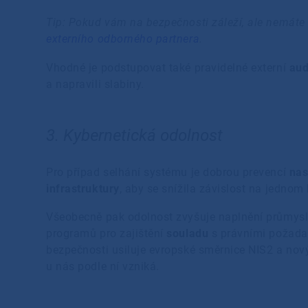
Tip: Pokud vám na bezpečnosti záleží, ale nemáte 
externího odborného partnera
.
Vhodné je podstupovat také pravidelné externí
aud
a napravili slabiny.
3. Kybernetická odolnost
Pro případ selhání systému je dobrou prevencí
nas
infrastruktury
, aby se snížila závislost na jedno
Všeobecně pak odolnost zvyšuje naplnění průmys
programů pro zajištění
souladu
s právními požada
bezpečnosti usiluje evropské směrnice NIS2 a nov
u nás podle ní vzniká.