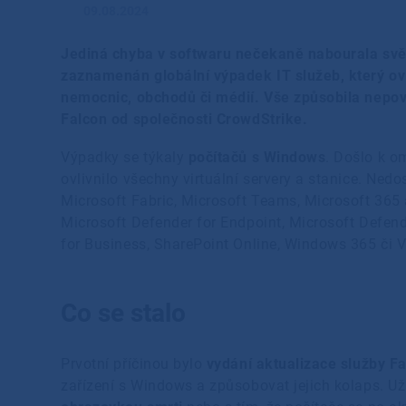
09.08.2024
Jediná chyba v softwaru nečekaně nabourala svět
zaznamenán globální výpadek IT služeb, který ovli
nemocnic, obchodů či médií. Vše způsobila nepo
Falcon od společnosti CrowdStrike.
Výpadky se týkaly
počítačů s Windows
. Došlo k 
ovlivnilo všechny virtuální servery a stanice. Ned
Microsoft Fabric, Microsoft Teams, Microsoft 365 
Microsoft Defender for Endpoint, Microsoft Defend
for Business, SharePoint Online, Windows 365 či 
Co se stalo
Prvotní příčinou bylo
vydání aktualizace služby F
zařízení s Windows a způsobovat jejich kolaps. Už