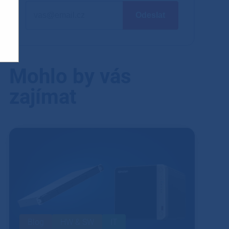
Mohlo by vás
zajímat
Blog
HW & SW
IT