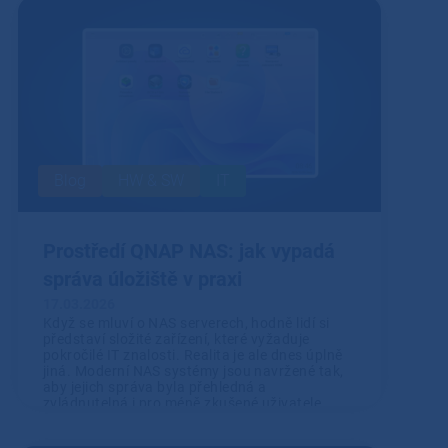
Blog
HW & SW
IT
Prostředí QNAP NAS: jak vypadá
správa úložiště v praxi
17.03.2026
Když se mluví o NAS serverech, hodně lidí si
představí složité zařízení, které vyžaduje
pokročilé IT znalosti. Realita je ale dnes úplně
jiná. Moderní NAS systémy jsou navržené tak,
aby jejich správa byla přehledná a
zvládnutelná i pro méně zkušené uživatele.
Přečíst