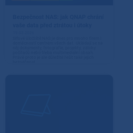
Bezpečnost NAS: jak QNAP chrání
vaše data před ztrátou i útoky
19.03.2026
Síťové úložiště NAS je dnes pro mnoho firem i
domácností centrem všech dat. Ukládají se na
něj dokumenty, fotografie, projekty, zálohy
počítačů nebo třeba multimediální obsah.
Právě proto je ale důležité řešit také jejich
bezpečnost.
Přečíst