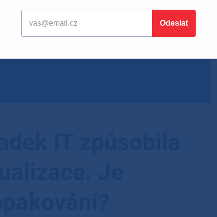
adek IT způsobila
ualizace. Je
 opakování?