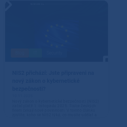
Přečíst
Blog
IT
Security
NIS2 přichází: Jste připraveni na
nový zákon o kybernetické
bezpečnosti?
10.11.2025
Nový zákon o kybernetické bezpečnosti (NIS2)
začal platit 1. listopadu 2025. Tisíce českých
firem čekají nové povinnosti. V tomto článku
zjistíte, koho se NIS2 týká, co musíte udělat a
jak vám s tím může pomoci XEVOS.