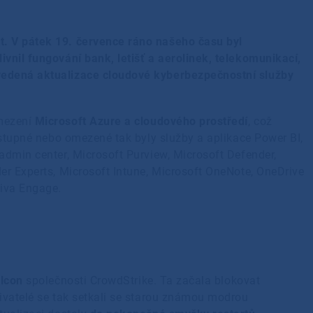
. V pátek 19. července ráno našeho času byl
vnil fungování bank, letišť a aerolinek, telekomunikací,
vedená aktualizace cloudové kyberbezpečnostní služby
omezení
Microsoft Azure a cloudového prostředí
, což
ostupné nebo omezené tak byly služby a aplikace Power BI,
admin center, Microsoft Purview, Microsoft Defender,
er Experts, Microsoft Intune, Microsoft OneNote, OneDrive
Viva Engage.
alcon
společnosti CrowdStrike. Ta začala blokovat
ivatelé se tak setkali se starou známou modrou