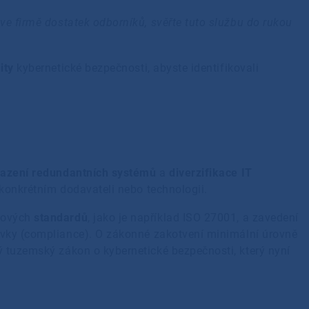
ve firmě dostatek odborníků, svěřte tuto službu do rukou
ity
kybernetické bezpečnosti, abyste identifikovali
azení redundantních systémů
a
diverzifikace IT
m konkrétním dodavateli nebo technologii.
lových
standardů
, jako je například ISO 27001, a zavedení
vky (compliance). O zákonné zakotvení minimální úrovně
ý tuzemský zákon o kybernetické bezpečnosti, který nyní