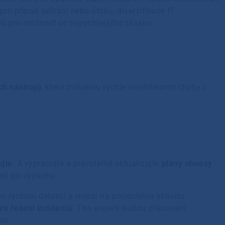
pro případ selhání nebo útoku, diverzifikace IT
émů pro možnost co nejrychlejšího zásahu.
ch nástrojů
, které zvládnou rychle identifikovat chyby v
m.
ujte
. A vypracujte a pravidelně aktualizujte
plány obnovy
témů po výpadku.
o rychlou detekci a reakci na podezřelou aktivitu
ro řešení incidentů
. Tito experti budou připraveni
sti.