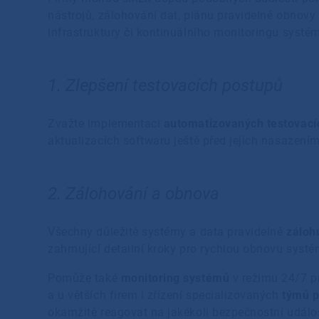
nástrojů, zálohování dat, plánu pravidelné obnovy 
infrastruktury či kontinuálního monitoringu syst
1. Zlepšení testovacích postupů
Zvažte implementaci
automatizovaných testovací
aktualizacích softwaru ještě před jejich nasazení
2. Zálohování a obnova
Všechny důležité systémy a data pravidelně
záloh
zahrnující detailní kroky pro rychlou obnovu sys
Pomůže také
monitoring systémů
v režimu 24/7 pr
a u větších firem i zřízení specializovaných
týmů p
okamžitě reagovat na jakékoli bezpečnostní událo