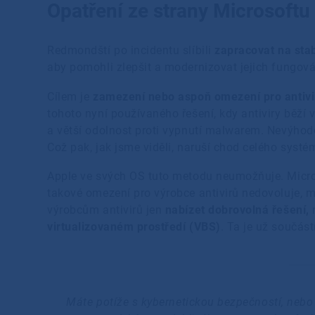
Opatření ze strany Microsoft
Redmondští po incidentu slíbili
zapracovat na sta
aby pomohli zlepšit a modernizovat jejich fungov
Cílem je
zamezení nebo aspoň omezení pro antivir
tohoto nyní používaného řešení, kdy antiviry běží 
a větší odolnost proti vypnutí malwarem. Nevýhod
Což pak, jak jsme viděli, naruší chod celého syst
Apple ve svých OS tuto metodu neumožňuje. Micros
takové omezení pro výrobce antivirů nedovoluje,
výrobcům antivirů jen
nabízet dobrovolná řešení,
n
virtualizovaném prostředí (VBS)
. Ta je už součás
Máte potíže s kybernetickou bezpečností, nebo 