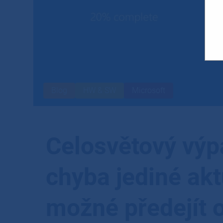
Blog
HW & SW
Microsoft
Celosvětový výp
chyba jediné akt
možné předejít