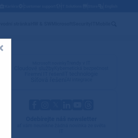
Kariéra
Customer support
IT Solutions
Store
English
w
vodní stránka
HW & SW
Microsoft
Security
IT
Mobile
Trendy v IT
Microsoft novinky
Cloudové služby
Kybernetická bezpečnost
IT technologie
Firemní IT řešení
Síťová řešení
AI integrace
Odebírejte náš newsletter
ať vám neunikne žádná novinka ze světa
IT