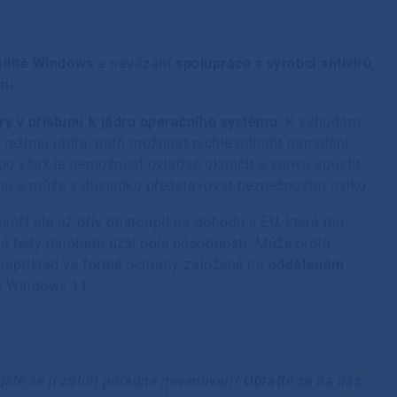
u
bilitě Windows
a navázání
spolupráce s výrobci antivirů
,
ání.
y v přístupu k jádru operačního systému
. K výhodám
v režimu jádra, patří možnost rychle odhalit napadení
ou však je nemožnost ovladač ukončit a znovu spustit.
ému a může v důsledku představovat bezpečnostní riziko.
oft ale už dřív přistoupil na dohodu s EU, která mu
 má tedy mnohem užší pole působnosti. Může proto
apříklad ve formě ochrany založené na
odděleném
tí Windows 11.
jste se jí zatím pořádně nevěnovali?
Obraťte se na nás