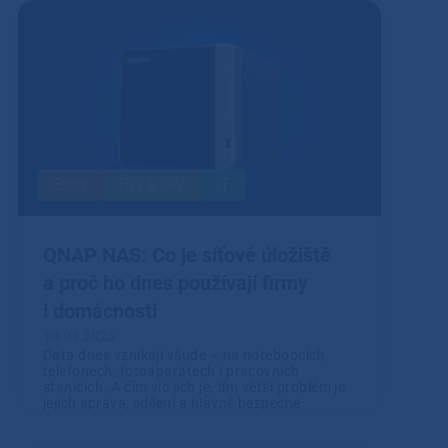
Blog
HW & SW
IT
QNAP NAS: Co je síťové úložiště
a proč ho dnes používají firmy
i domácnosti
10.03.2026
Data dnes vznikají všude – na noteboocích,
telefonech, fotoaparátech i pracovních
stanicích. A čím víc jich je, tím větší problém je
jejich správa, sdílení a hlavně bezpečné
uložení.