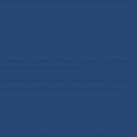
vydal nový update svého softwaru, který by po zapnutí
la selhání v systémech Windows. A protože ty patří mezi
ně vedl k rozsáhlému narušení služeb.
alizace před jejím nasazením přispělo k tomu, že chybu
estovací metody vylepšit, aby k něčemu podobnému už
cí různých opatření. Např. nasazení lepších testovacích