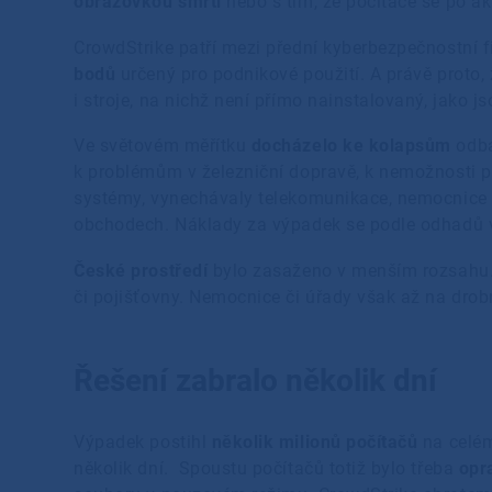
obrazovkou smrti
nebo s tím, že počítače se po ak
CrowdStrike patří mezi přední kyberbezpečnostní 
bodů
určený pro podnikové použití. A právě proto, 
i stroje, na nichž není přímo nainstalovaný, jako j
Ve světovém měřítku
docházelo ke kolapsům
odba
k problémům v železniční dopravě, k nemožnosti pr
systémy, vynechávaly telekomunikace, nemocnice m
obchodech. Náklady za výpadek se podle odhadů v
České prostředí
bylo zasaženo v menším rozsahu. 
či pojišťovny. Nemocnice či úřady však až na dro
Řešení zabralo několik dní
Výpadek postihl
několik milionů počítačů
na celé
několik dní. Spoustu počítačů totiž bylo třeba
opr