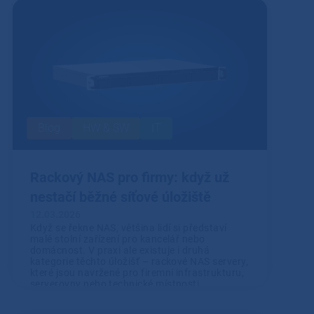
Blog
HW & SW
IT
Rackový NAS pro firmy: když už
nestačí běžné síťové úložiště
12.03.2026
Když se řekne NAS, většina lidí si představí
malé stolní zařízení pro kancelář nebo
domácnost. V praxi ale existuje i druhá
kategorie těchto úložišť – rackové NAS servery,
které jsou navržené pro firemní infrastrukturu,
serverovny nebo technické místnosti.
Přečíst