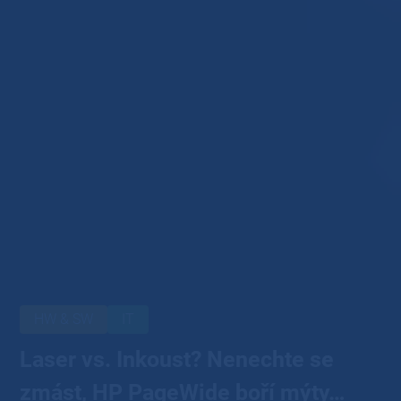
HW & SW
IT
Laser vs. Inkoust? Nenechte se
zmást, HP PageWide boří mýty…