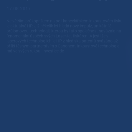
17.08.2017
Největším průkopníkem na poli kancelářském inkoustovém tisku
je aktuálně HP. Již několik let hledá nový impulz, unikátní či
průlomovou technologii, kterou by tato společnost navázala na
fenomenální úspěch svých LaserJet tiskáren. A jestliže v
laserových technologiích je HP z hlediska patentů svázáno až
příliš těsným partnerstvím s Canonem, inkoustové technologie
má ve svých rukou. Investice do