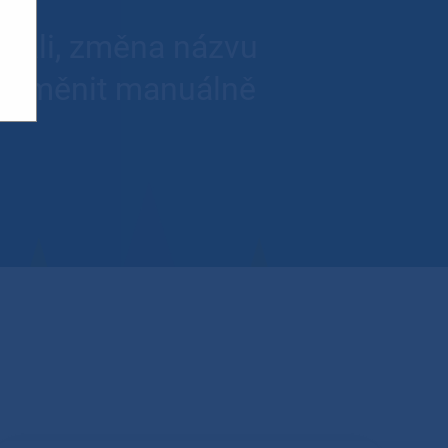
novali, změna názvu
ej změnit manuálně