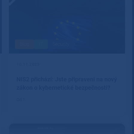
Blog
IT
Security
10.11.2025
NIS2 přichází: Jste připraveni na nový
zákon o kybernetické bezpečnosti?
Od 1.