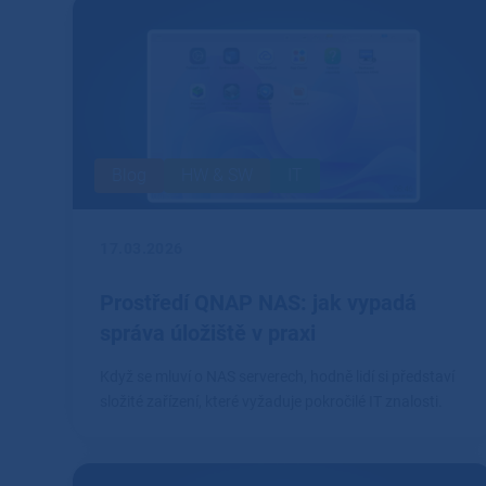
Blog
HW & SW
IT
17.03.2026
Prostředí QNAP NAS: jak vypadá
správa úložiště v praxi
Když se mluví o NAS serverech, hodně lidí si představí
složité zařízení, které vyžaduje pokročilé IT znalosti.