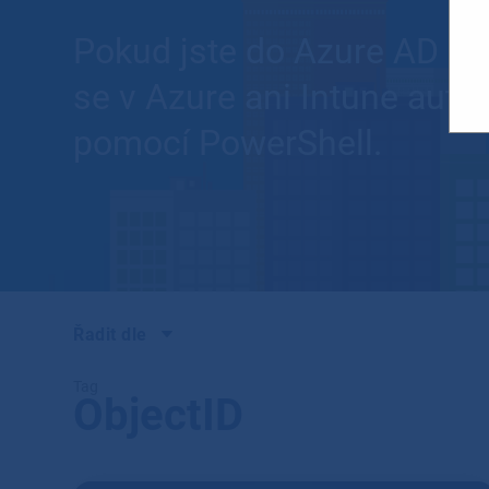
Pokud jste do Azure AD při
se v Azure ani Intune auto
pomocí PowerShell.
Řadit dle
Tag
ObjectID