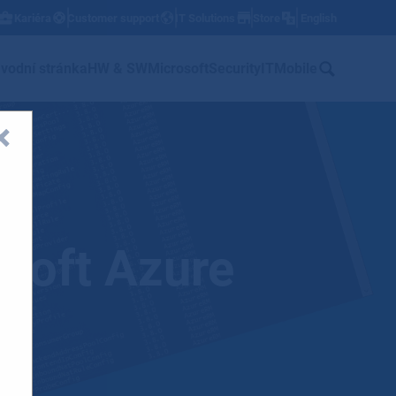
Kariéra
Customer support
IT Solutions
Store
English
w
vodní stránka
HW & SW
Microsoft
Security
IT
Mobile
osoft Azure