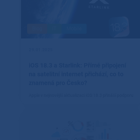
Blog
IT
Mobile
29.01.2025
iOS 18.3 a Starlink: Přímé připojení
na satelitní internet přichází, co to
znamená pro Česko?
Apple v nejnovější aktualizaci iOS 18.3 přináší podporu
pro přímé připojení k síti Starlink, což otevírá dveře
novým možnostem satelitního internetu na iPhonu.