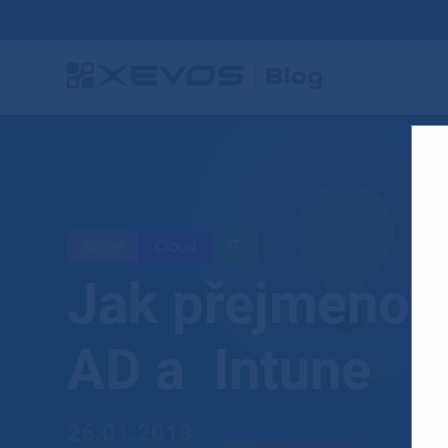
Azure
Cloud
IT
Jak přejmenova
AD a Intune
26.01.2019