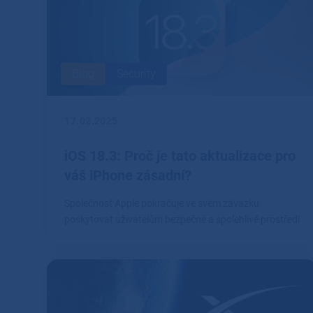
Blog
Security
17.02.2025
iOS 18.3: Proč je tato aktualizace pro
váš iPhone zásadní?
Společnost Apple pokračuje ve svém závazku
poskytovat uživatelům bezpečné a spolehlivé prostředí
prostřednictvím pravidelných aktualizací svých
operačních systémů.