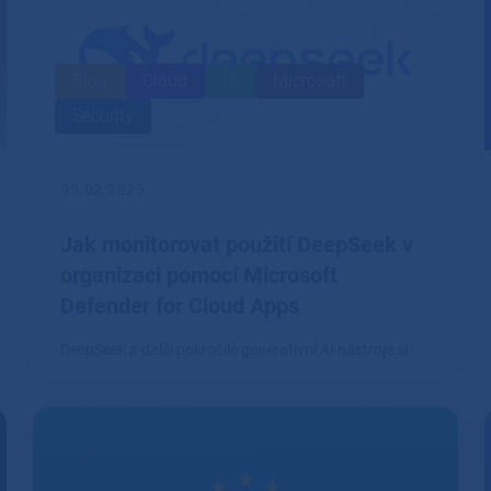
Blog
Cloud
IT
Microsoft
Security
05.02.2025
Jak monitorovat použití DeepSeek v
organizaci pomocí Microsoft
Defender for Cloud Apps
DeepSeek a další pokročilé generativní AI nástroje si
rychle nacházejí cestu do firemního prostředí.