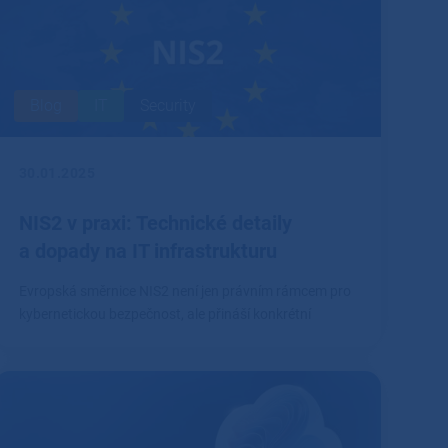
Blog
IT
Security
30.01.2025
NIS2 v praxi: Technické detaily
a dopady na IT infrastrukturu
Evropská směrnice NIS2 není jen právním rámcem pro
kybernetickou bezpečnost, ale přináší konkrétní
technické požadavky, které firmy musí splnit.