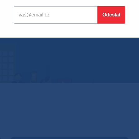
pojili zařízení a pak jej přejme
maticky neaktualizuje. Musíte j