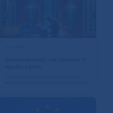
Blog
Security
12.03.2025
Disaster Recovery: Jak zvládnout IT
výpadky a útoky
IT výpadky a kybernetické útoky jsou v dnešním
digitálním světě realitou, se kterou musí firmy počítat.