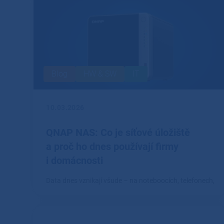
Blog
HW & SW
IT
10.03.2026
QNAP NAS: Co je síťové úložiště
a proč ho dnes používají firmy
i domácnosti
Data dnes vznikají všude – na noteboocích, telefonech,
fotoaparátech i pracovních stanicích.