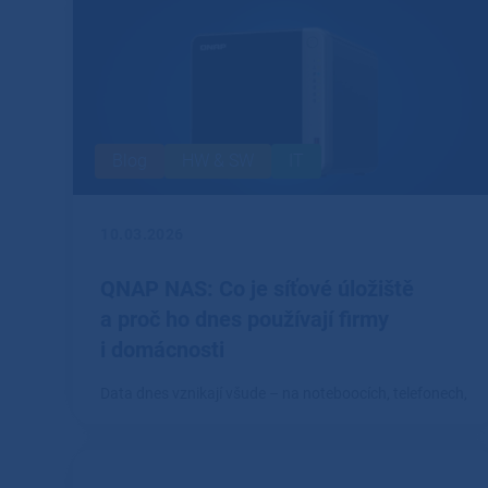
Blog
HW & SW
IT
10.03.2026
QNAP NAS: Co je síťové úložiště
a proč ho dnes používají firmy
i domácnosti
Data dnes vznikají všude – na noteboocích, telefonech,
fotoaparátech i pracovních stanicích.