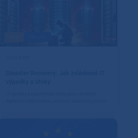
Blog
Security
12.03.2025
Disaster Recovery: Jak zvládnout IT
výpadky a útoky
IT výpadky a kybernetické útoky jsou v dnešním
digitálním světě realitou, se kterou musí firmy počítat.