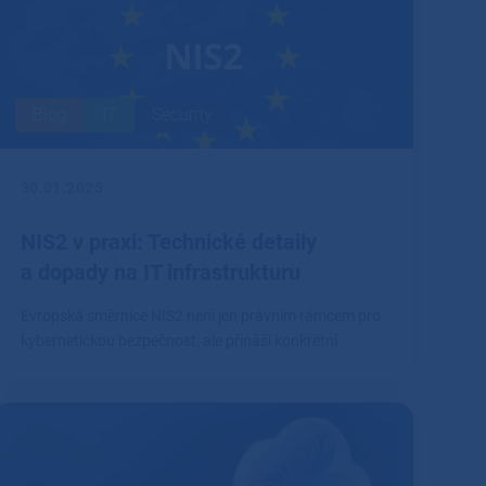
Blog
IT
Security
30.01.2025
NIS2 v praxi: Technické detaily
a dopady na IT infrastrukturu
Evropská směrnice NIS2 není jen právním rámcem pro
kybernetickou bezpečnost, ale přináší konkrétní
technické požadavky, které firmy musí splnit.