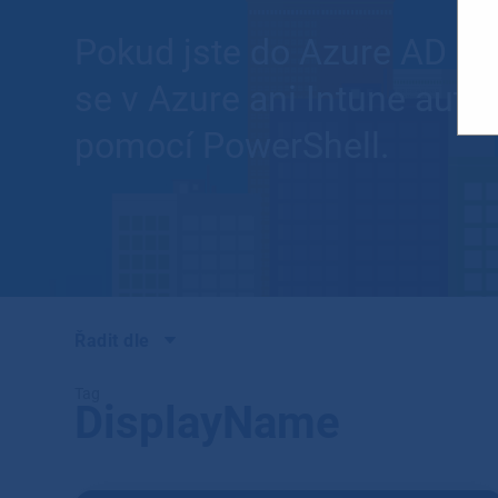
Pokud jste do Azure AD při
se v Azure ani Intune auto
pomocí PowerShell.
Řadit dle
Tag
DisplayName