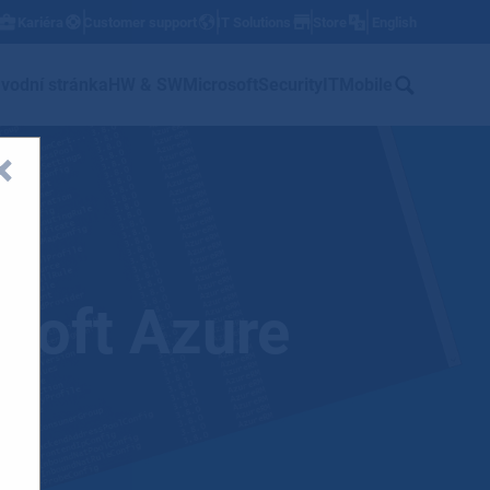
Kariéra
Customer support
IT Solutions
Store
English
w
vodní stránka
HW & SW
Microsoft
Security
IT
Mobile
osoft Azure