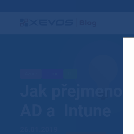
Azure
Cloud
IT
Jak přejmenova
AD a Intune
26.01.2019