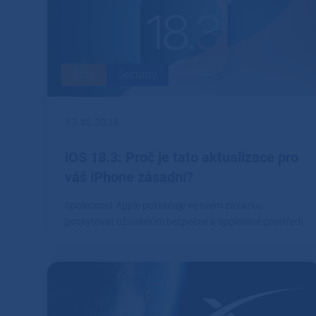
Blog
Security
17.02.2025
iOS 18.3: Proč je tato aktualizace pro
váš iPhone zásadní?
Společnost Apple pokračuje ve svém závazku
poskytovat uživatelům bezpečné a spolehlivé prostředí
prostřednictvím pravidelných aktualizací svých
operačních systémů.