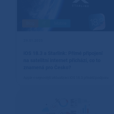
Blog
IT
Mobile
29.01.2025
iOS 18.3 a Starlink: Přímé připojení
na satelitní internet přichází, co to
znamená pro Česko?
Apple v nejnovější aktualizaci iOS 18.3 přináší podporu
pro přímé připojení k síti Starlink, což otevírá dveře
novým možnostem satelitního internetu na iPhonu.