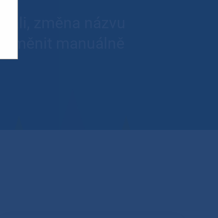
novali, změna názvu
ej změnit manuálně