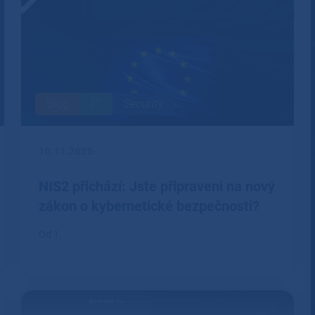
Blog
IT
Security
10.11.2025
NIS2 přichází: Jste připraveni na nový
zákon o kybernetické bezpečnosti?
Od 1.