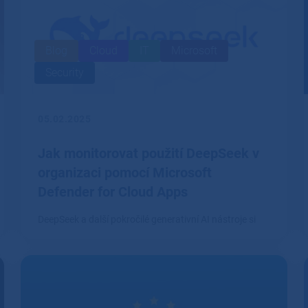
Blog
Cloud
IT
Microsoft
Security
05.02.2025
Jak monitorovat použití DeepSeek v
organizaci pomocí Microsoft
Defender for Cloud Apps
DeepSeek a další pokročilé generativní AI nástroje si
rychle nacházejí cestu do firemního prostředí.