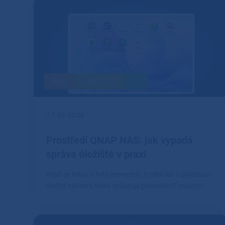
Blog
HW & SW
IT
17.03.2026
Prostředí QNAP NAS: jak vypadá
správa úložiště v praxi
Když se mluví o NAS serverech, hodně lidí si představí
složité zařízení, které vyžaduje pokročilé IT znalosti.