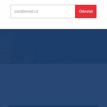
pojili zařízení a pak jej přejme
maticky neaktualizuje. Musíte j