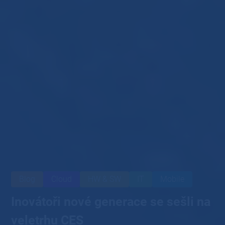
Blog
Cloud
HW & SW
IT
Mobile
Inovátoři nové generace se sešli na
veletrhu CES