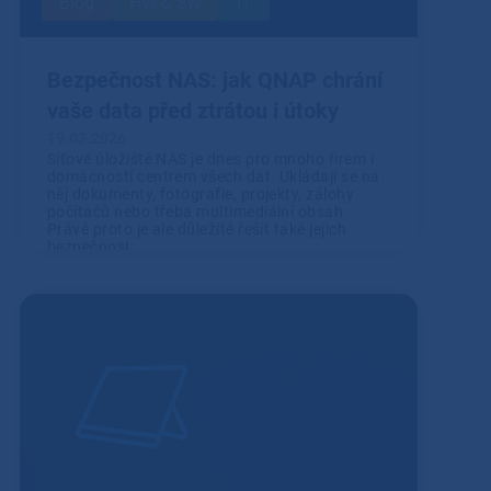
Blog
HW & SW
IT
Bezpečnost NAS: jak QNAP chrání
vaše data před ztrátou i útoky
19.03.2026
Síťové úložiště NAS je dnes pro mnoho firem i
domácností centrem všech dat. Ukládají se na
něj dokumenty, fotografie, projekty, zálohy
počítačů nebo třeba multimediální obsah.
Právě proto je ale důležité řešit také jejich
bezpečnost.
Přečíst