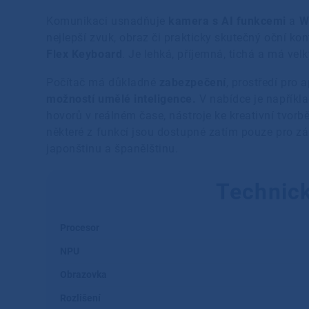
Komunikaci usnadňuje
kamera s AI funkcemi
a
W
nejlepší zvuk, obraz či prakticky skutečný oční kon
Flex Keyboard
. Je lehká, příjemná, tichá a má ve
Počítač má důkladné
zabezpečení
, prostředí pro 
možností umělé inteligence.
V nabídce je napříkl
hovorů v reálném čase, nástroje ke kreativní tvorb
některé z funkcí jsou dostupné zatím pouze pro zák
japonštinu a španělštinu.
Technic
Procesor
NPU
Obrazovka
Rozlišení