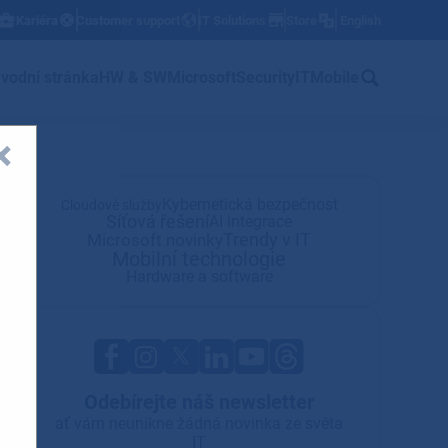
Kariéra
Customer support
IT Solutions
Store
English
w
vodní stránka
HW & SW
Microsoft
Security
IT
Mobile
Kybernetická bezpečnost
Cloudové služby
Síťová řešení
AI integrace
Trendy v IT
Microsoft novinky
Mobilní technologie
Hardware a software
Odebírejte náš newsletter
ať vám neunikne žádná novinka ze světa
IT