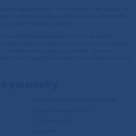
indows Studio Effects
– sada nástrojů, které zajišťují ten
takt. K zařízení si můžete pořídit klávesnici
Surface Pro
lký touchpad s haptickou odezvou.
aplikace
k profesionální práci
a využívá
veškerých
ad snadná orientace v dokumentech a zprávách, překlady
ě či roztřídění ručně psaných poznámek. Jen pozor,
ladní jazyky angličtinu, čínštinu, francouzštinu, němčinu,
ké parametry
Snapdragon X Plus nebo Snapdragon X Elite
Qualcomm Hexagon 45 TOPS
13″ LCD nebo OLED
2880 x 1920