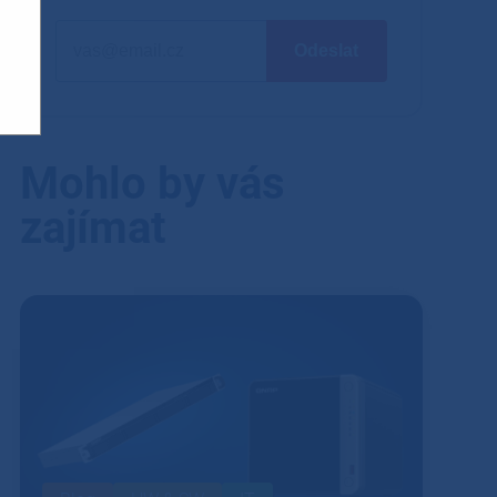
Mohlo by vás
zajímat