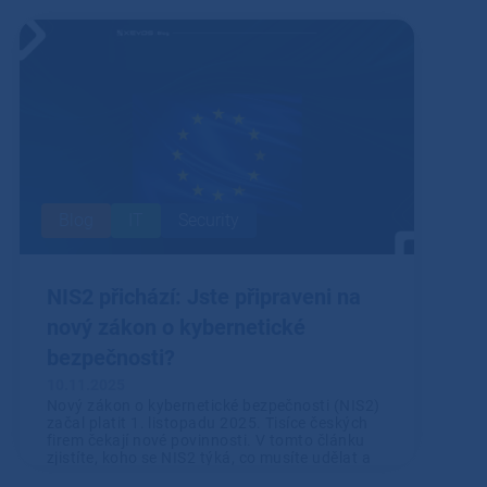
Přečíst
Blog
IT
Security
NIS2 přichází: Jste připraveni na
nový zákon o kybernetické
bezpečnosti?
10.11.2025
Nový zákon o kybernetické bezpečnosti (NIS2)
začal platit 1. listopadu 2025. Tisíce českých
firem čekají nové povinnosti. V tomto článku
zjistíte, koho se NIS2 týká, co musíte udělat a
jak vám s tím může pomoci XEVOS.