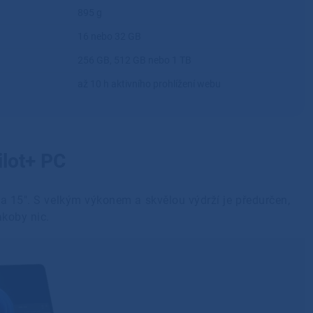
895 g
16 nebo 32 GB
256 GB, 512 GB nebo 1 TB
až 10 h aktivního prohlížení webu
ilot+ PC
″ a 15″. S velkým výkonem a skvělou výdrží je předurčen,
akoby nic.