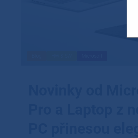
Blog
HW & SW
Microsoft
Novinky od Micr
Pro a Laptop z n
PC přinesou ele