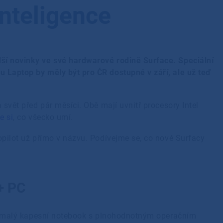
inteligence
lší novinky ve své hardwarové rodině Surface. Speciální
u Laptop by měly být pro ČR dostupné v září, ale už teď
 svět před pár měsíci. Obě mají uvnitř procesory Intel
e si
, co všecko umí.
Copilot už přímo v názvu. Podívejme se, co nové Surfacy
t+ PC
t i malý kapesní notebook s plnohodnotným operačním