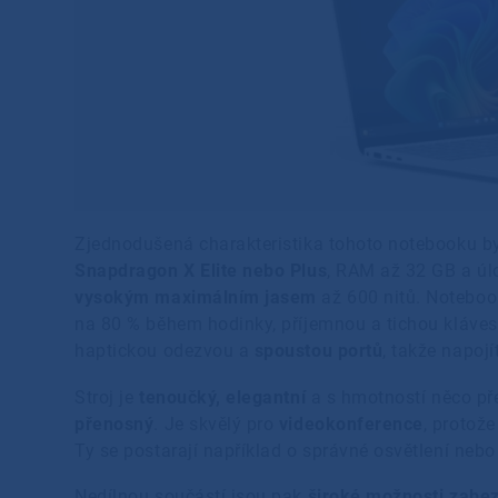
Zjednodušená charakteristika tohoto notebooku b
Snapdragon X Elite nebo Plus
, RAM až 32 GB a úl
vysokým maximálním jasem
až 600 nitů. Noteboo
na 80 % během hodinky, příjemnou a tichou kláves
haptickou odezvou a
spoustou portů
, takže napoj
Stroj je
tenoučký, elegantní
a s hmotností něco pře
přenosný
. Je skvělý pro
videokonference
, protož
Ty se postarají například o správné osvětlení nebo
Nedílnou součástí jsou pak
široké možnosti zabe