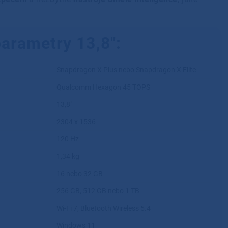
arametry 13,8″:
Snapdragon X Plus nebo Snapdragon X Elite
Qualcomm Hexagon 45 TOPS
13,8″
2304 x 1536
120 Hz
1,34 kg
16 nebo 32 GB
256 GB, 512 GB nebo 1 TB
Wi-Fi 7, Bluetooth Wireless 5.4
Windows 11