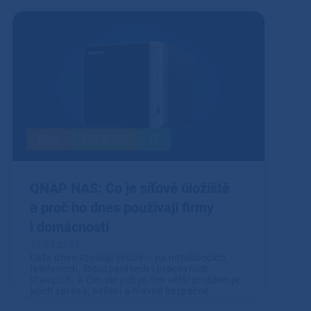
Přečíst
Blog
HW & SW
IT
QNAP NAS: Co je síťové úložiště
a proč ho dnes používají firmy
i domácnosti
10.03.2026
Data dnes vznikají všude – na noteboocích,
telefonech, fotoaparátech i pracovních
stanicích. A čím víc jich je, tím větší problém je
jejich správa, sdílení a hlavně bezpečné
uložení.