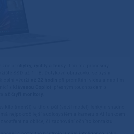
y zněla:
chytrý, rychlý a tenký
. I on má procesory
ožiště SSD až 1 TB. Dotyková obrazovka se pyšní
k oslní výdrží
až 22 hodin
při promítání videa a nabitím
nicí s
klávesou Copilot
, přesným touchpadem s
íte
až čtyři monitory
.
s kilo (menší) a kilo a půl (větší model) lehký a snadno
e má nejpokročilejší audiosystém a kameru s AI funkcemi.
 zaostření na obličej či zachování očního kontaktu.
zpečení
a nezbytné
nástroje umělé inteligence
, jaké