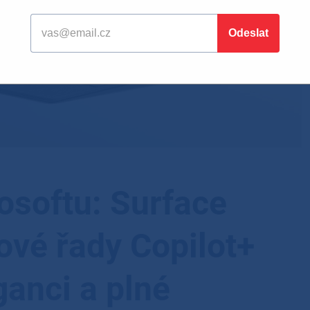
osoftu: Surface
ové řady Copilot+
ganci a plné