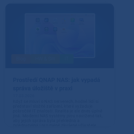
Blog
HW & SW
IT
Prostředí QNAP NAS: jak vypadá
správa úložiště v praxi
17.03.2026
Když se mluví o NAS serverech, hodně lidí si
představí složité zařízení, které vyžaduje
pokročilé IT znalosti. Realita je ale dnes úplně
jiná. Moderní NAS systémy jsou navržené tak,
aby jejich správa byla přehledná a
zvládnutelná i pro méně zkušené uživatele.