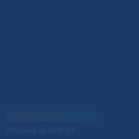
Blog
HW & SW
IT
Mobile
Přechod na DVB-T2