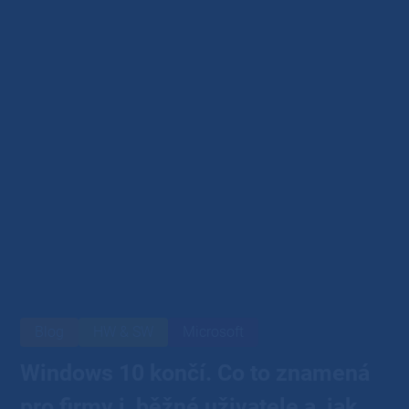
Blog
HW & SW
Microsoft
Windows 10 končí. Co to znamená
pro firmy i běžné uživatele a jak