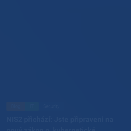
Blog
IT
Security
NIS2 přichází: Jste připraveni na
nový zákon o kybernetické