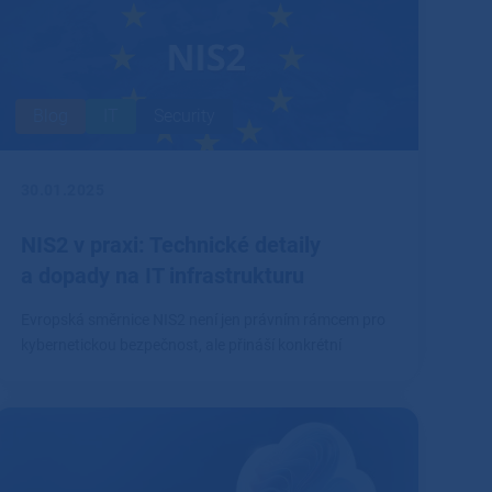
Blog
IT
Security
30.01.2025
NIS2 v praxi: Technické detaily
a dopady na IT infrastrukturu
Evropská směrnice NIS2 není jen právním rámcem pro
kybernetickou bezpečnost, ale přináší konkrétní
technické požadavky, které firmy musí splnit.