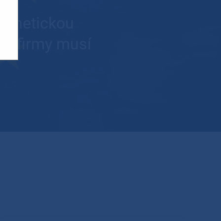
ernetickou
ré firmy musí