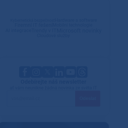
Hardware a software
Kybernetická bezpečnost
Firemní IT řešení
Mobilní technologie
Microsoft novinky
Trendy v IT
AI integrace
Cloudové služby
Odebírejte náš newsletter
ať vám neunikne žádná novinka ze světa IT