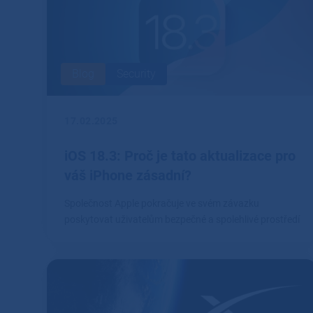
Blog
Security
17.02.2025
iOS 18.3: Proč je tato aktualizace pro
váš iPhone zásadní?
Společnost Apple pokračuje ve svém závazku
poskytovat uživatelům bezpečné a spolehlivé prostředí
prostřednictvím pravidelných aktualizací svých
operačních systémů.