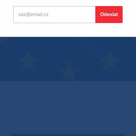
ení jen právním rámcem pro kyb
nkrétní technické požadavky, kte
e?