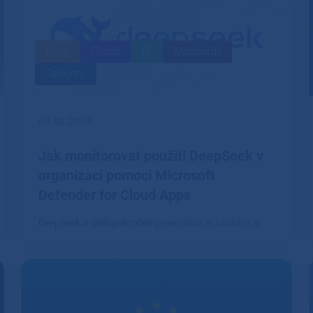
Blog
Cloud
IT
Microsoft
Security
05.02.2025
Jak monitorovat použití DeepSeek v
organizaci pomocí Microsoft
Defender for Cloud Apps
DeepSeek a další pokročilé generativní AI nástroje si
rychle nacházejí cestu do firemního prostředí.