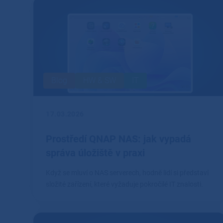
Blog
HW & SW
IT
17.03.2026
Prostředí QNAP NAS: jak vypadá
správa úložiště v praxi
Když se mluví o NAS serverech, hodně lidí si představí
složité zařízení, které vyžaduje pokročilé IT znalosti.