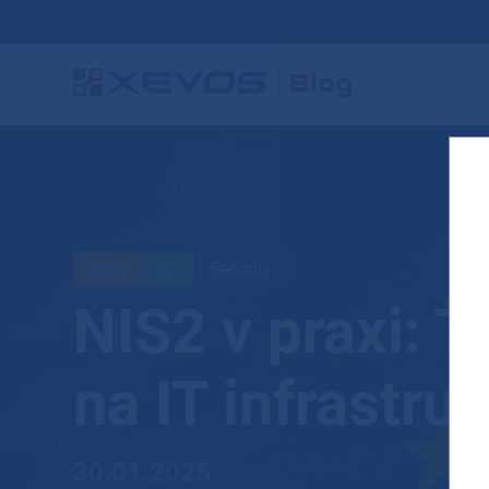
Blog
IT
Security
NIS2 v praxi: 
na IT infrastru
30.01.2025