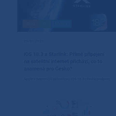
Blog
IT
Mobile
29.01.2025
iOS 18.3 a Starlink: Přímé připojení
na satelitní internet přichází, co to
znamená pro Česko?
Apple v nejnovější aktualizaci iOS 18.3 přináší podporu
pro přímé připojení k síti Starlink, což otevírá dveře
novým možnostem satelitního internetu na iPhonu.