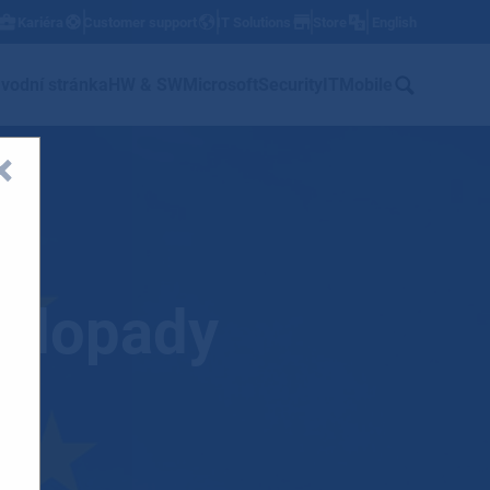
Kariéra
Customer support
IT Solutions
Store
English
w
vodní stránka
HW & SW
Microsoft
Security
IT
Mobile
a dopady