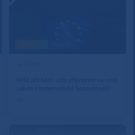
Blog
IT
Security
10.11.2025
NIS2 přichází: Jste připraveni na nový
zákon o kybernetické bezpečnosti?
Od 1.