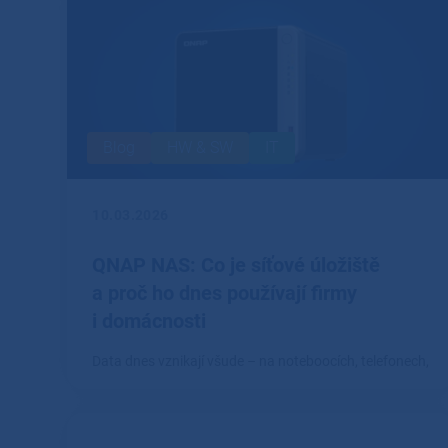
Blog
HW & SW
IT
10.03.2026
QNAP NAS: Co je síťové úložiště
a proč ho dnes používají firmy
i domácnosti
Data dnes vznikají všude – na noteboocích, telefonech,
fotoaparátech i pracovních stanicích.