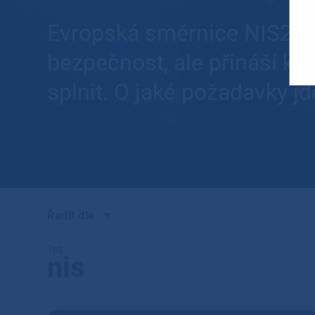
Evropská směrnice NIS2 n
bezpečnost, ale přináší ko
splnit. O jaké požadavky jd
Řadit dle
Tag
nis