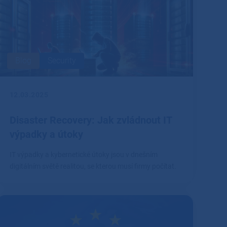
Blog
Security
12.03.2025
Disaster Recovery: Jak zvládnout IT
výpadky a útoky
IT výpadky a kybernetické útoky jsou v dnešním
digitálním světě realitou, se kterou musí firmy počítat.