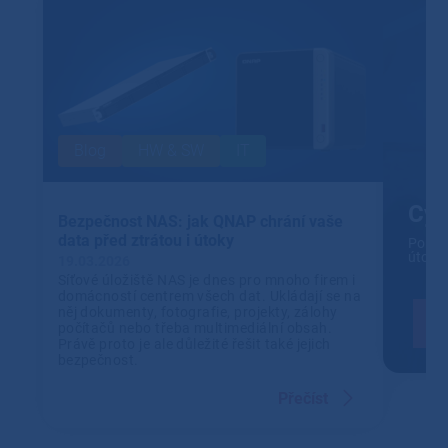
Blog
HW & SW
IT
Cyb
Bezpečnost NAS: jak QNAP chrání vaše
data před ztrátou i útoky
Pomůž
útoky
19.03.2026
Síťové úložiště NAS je dnes pro mnoho firem i
domácností centrem všech dat. Ukládají se na
něj dokumenty, fotografie, projekty, zálohy
počítačů nebo třeba multimediální obsah.
Právě proto je ale důležité řešit také jejich
bezpečnost.
Přečíst