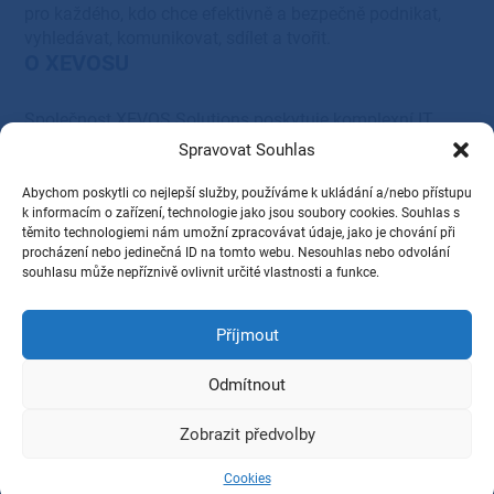
pro každého, kdo chce efektivně a bezpečně podnikat,
vyhledávat, komunikovat, sdílet a tvořit.
O XEVOSU
Společnost XEVOS Solutions poskytuje komplexní IT
řešení – od systémové integrace, servisu a podpory, přes
Spravovat Souhlas
cloudová, serverová, síťová a tisková řešení, až po
dodávky HW a SW vybavení.
Abychom poskytli co nejlepší služby, používáme k ukládání a/nebo přístupu
Provozovatel
k informacím o zařízení, technologie jako jsou soubory cookies. Souhlas s
těmito technologiemi nám umožní zpracovávat údaje, jako je chování při
procházení nebo jedinečná ID na tomto webu. Nesouhlas nebo odvolání
XEVOS Solutions s.r.o.
souhlasu může nepříznivě ovlivnit určité vlastnosti a funkce.
28. října 1584/281,
Příjmout
Ostrava, PSČ 709 00
IČ: 27831345
Odmítnout
DIČ: CZ27831345
Zobrazit předvolby
2026 © XEVOS Solutions s.r.o., Všechna práva vyhrazena.
GDPR
Cookies
Cookies