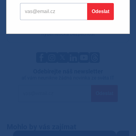
AI integrace
Hardware a software
Firemní IT řešení
Mobilní technologie
IT technologie
Síťová řešení
Microsoft novinky
Kybernetická bezpečnost
Odebírejte náš newsletter
ať vám neunikne žádná novinka ze světa IT
Mohlo by vás zajímat