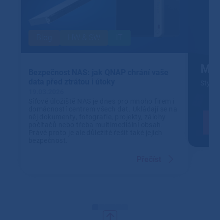
Blog
HW & SW
IT
Mic
Bezpečnost NAS: jak QNAP chrání vaše
data před ztrátou i útoky
Stylov
19.03.2026
Síťové úložiště NAS je dnes pro mnoho firem i
domácností centrem všech dat. Ukládají se na
něj dokumenty, fotografie, projekty, zálohy
počítačů nebo třeba multimediální obsah.
Právě proto je ale důležité řešit také jejich
bezpečnost.
Přečíst