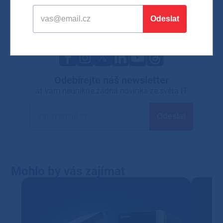
AI integrace
Firemní IT řešení
Cloudové služby
Mobilní technologie
IT technologie
Odebírejte náš newsletter
ať vám neunikne žádná novinka ze světa IT
Mohlo by vás zajímat