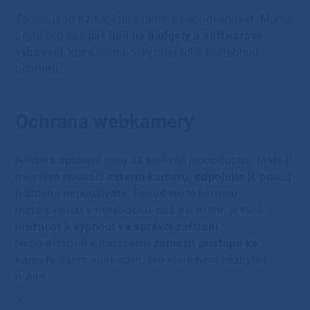
To vše jsou rizika, která radíme nepodceňovat. Máme
proto pro vás
pár tipů na gadgety a softwarové
vybavení
, které vám poskytnou tolik potřebnou
ochranu.
Ochrana webkamery
Některá opatření jsou až směšně jednoduchá. Máte-li
na svém počítači
externí kameru, odpojujte ji
, pokud
ji zrovna nepoužíváte. Pokud máte kameru
instalovanou v notebooku, což asi máte, je také
možnost ji vypnout ve správci zařízení
.
Nebo alespoň v nastavení
zamezit přístupu ke
kameře
všem aplikacím, pro které není nezbytně
nutná.