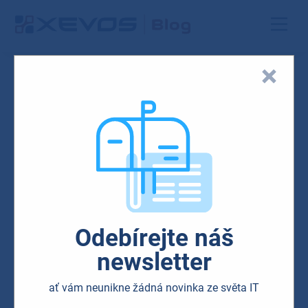
Blog
HW & SW
Security
Odebírejte náš
Braňte své soukromí.
newsletter
Pomůcky, které vás ochrání
ať vám neunikne žádná novinka ze světa IT
před špiony