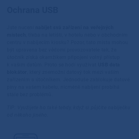
Ochrana USB
Jste nuceni
nabíjet svá zařízení na veřejných
místech
, třeba na letišti, v hotelu nebo v obchodním
centru v nabíjecím kiosku? Pozor, tato místa mohou
být upravena bez vědomí provozovatele tak, že
útočník získá okamžikem připojení volný přístup
k vašim datům. Proto se hodí využívat
USB data
blokátor
, který znemožní datový tok mezi vaším
zařízením a útočníkem. Jednoduše zablokuje datové
piny na vašem kabelu, nicméně nabíjení probíhá
stále bez problémů.
TIP: Využijete ho také tehdy, když si půjčíte nabíječku
od někoho jiného.