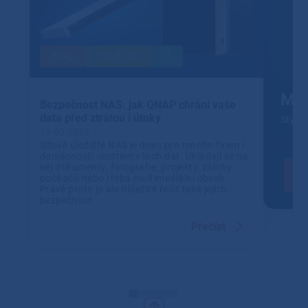
Blog
HW & SW
IT
Mic
Bezpečnost NAS: jak QNAP chrání vaše
data před ztrátou i útoky
Stylov
19.03.2026
Síťové úložiště NAS je dnes pro mnoho firem i
domácností centrem všech dat. Ukládají se na
něj dokumenty, fotografie, projekty, zálohy
počítačů nebo třeba multimediální obsah.
Právě proto je ale důležité řešit také jejich
bezpečnost.
Přečíst