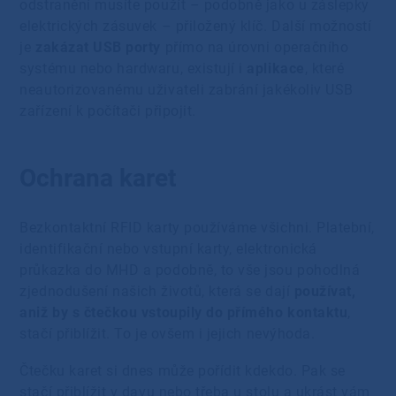
odstranění musíte použít – podobně jako u záslepky
elektrických zásuvek – přiložený klíč. Další možností
je
zakázat USB porty
přímo na úrovni operačního
systému nebo hardwaru, existují i
aplikace
, které
neautorizovanému uživateli zabrání jakékoliv USB
zařízení k počítači připojit.
Ochrana karet
Bezkontaktní RFID karty používáme všichni. Platební,
identifikační nebo vstupní karty, elektronická
průkazka do MHD a podobně, to vše jsou pohodlná
zjednodušení našich životů, která se dají
používat,
aniž by s čtečkou vstoupily do přímého kontaktu
,
stačí přiblížit. To je ovšem i jejich nevýhoda.
Čtečku karet si dnes může pořídit kdekdo. Pak se
stačí přiblížit v davu nebo třeba u stolu a ukrást vám