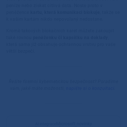
peníze nebo získat citlivá data. Noste proto v
peněžence
kartu, která komunikaci blokuje
, takže se
k vašim kartám nikdo nepovolaný nedostane.
Kromě takových blokačních karet můžete zakoupit
také rovnou
peněženku či kapsičku na doklady
,
která sama již obsahuje ochrannou vrstvu pro vaše
větší bezpečí.
Řešíte firemní kybernetickou bezpečnost? Poradíme
vám, jaké máte možnosti,
napište si o konzultaci
.
Microsoft novinky
AI integrace