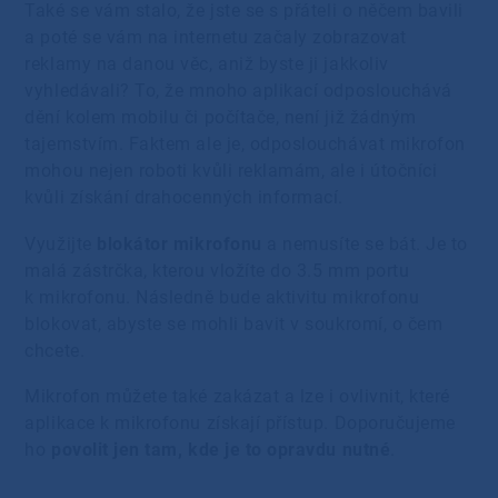
Také se vám stalo, že jste se s přáteli o něčem bavili
a poté se vám na internetu začaly zobrazovat
reklamy na danou věc, aniž byste ji jakkoliv
vyhledávali? To, že mnoho aplikací odposlouchává
dění kolem mobilu či počítače, není již žádným
tajemstvím. Faktem ale je, odposlouchávat mikrofon
mohou nejen roboti kvůli reklamám, ale i útočníci
kvůli získání drahocenných informací.
Využijte
blokátor mikrofonu
a nemusíte se bát. Je to
malá zástrčka, kterou vložíte do 3.5 mm portu
k mikrofonu. Následně bude aktivitu mikrofonu
blokovat, abyste se mohli bavit v soukromí, o čem
chcete.
Mikrofon můžete také zakázat a lze i ovlivnit, které
aplikace k mikrofonu získají přístup. Doporučujeme
ho
povolit jen tam, kde je to opravdu nutné
.