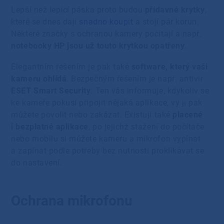
Lepší než lepicí páska proto budou
přídavné krytky
,
které se dnes dají
snadno koupit
a stojí pár korun.
Některé značky s ochranou kamery počítají a např.
notebooky HP jsou už touto krytkou opatřeny
.
Elegantním řešením je pak také
software, který vaši
kameru ohlídá
. Bezpečným řešením je např. antivir
ESET Smart Security
. Ten vás informuje, kdykoliv se
ke kameře pokusí připojit nějaká aplikace, vy ji pak
můžete povolit nebo zakázat. Existují také
placené
i bezplatné aplikace
, po jejichž stažení do počítače
nebo mobilu si můžete kameru a mikrofon vypínat
a zapínat podle potřeby bez nutnosti proklikávat se
do nastavení.
Ochrana mikrofonu