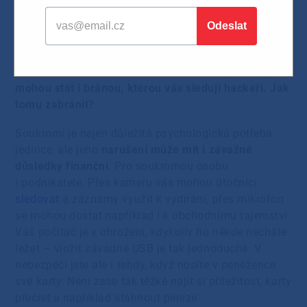
13.04.2022
Videohovory jsou denní realitou mnoha podnikatelů.
Kamera a mikrofon se ale kromě nástroje propojení
mohou stát i bránou, kterou vás sledují hackeři. Jak
tomu zabránit?
Soukromí je nejen důležitá psychologická potřeba
jedince, ale jeho
narušení může mít i závažné
důsledky finanční
. Pro soukromou osobu
i podnikatele. Přes kameru vás mohou útočníci
sledovat
a záznamy využít k vydírání, přes mikrofon
se mohou dostat například i k obchodnímu tajemství.
Váš počítač je v ohrožení, kdykoliv ho někde necháte
ležet – vložit závadné USB je tak jednoduché. V
nebezpečí jste ale i tehdy, když nosíte v peněžence
své karty. Není zase tak těžké najít si příležitost, karty
přečíst a například stáhnout peníze.