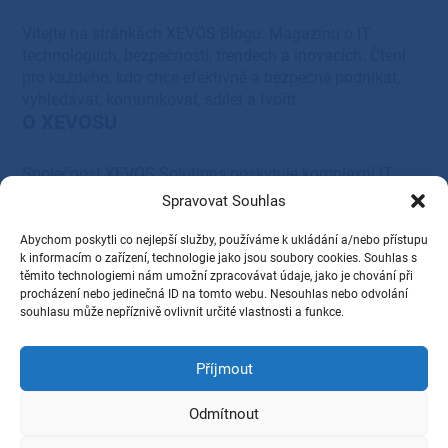
Vítejte na stránkách XEVOS Blogu. Magazínu o IT
technologiích, bezpečnosti, trendech a inovacích. Čtení
pro každého, kdo chce efektivně a bezpečně podnikat,
vyhledávat, komunikovat, sdílet a tvořit.
O XEVOSU
Společnost XEVOS Solutions poskytuje komplexní IT
řešení – od systémové integrace, servisu a podpory, přes
Spravovat Souhlas
cloudová, serverová, síťová a tisková řešení, až po
dodávky HW a SW vybavení.
Abychom poskytli co nejlepší služby, používáme k ukládání a/nebo přístupu
Provozovatel
k informacím o zařízení, technologie jako jsou soubory cookies. Souhlas s
těmito technologiemi nám umožní zpracovávat údaje, jako je chování při
procházení nebo jedinečná ID na tomto webu. Nesouhlas nebo odvolání
XEVOS Solutions s.r.o.
souhlasu může nepříznivě ovlivnit určité vlastnosti a funkce.
28. října 1584/281,
Příjmout
Ostrava, PSČ 709 00
IČ: 27831345
Odmítnout
DIČ: CZ27831345