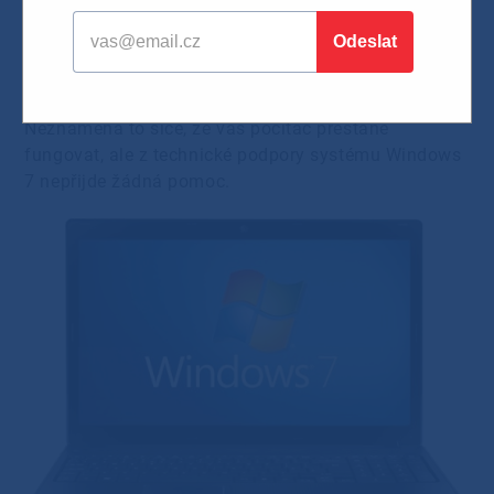
Systém Windows 7, jeden z nejúspěšnějších
operačních systémů, je v poslední fázi podpory.
Podpora systému Windows 7 skončí 14. ledna 2020
.
Neznamená to sice, že váš počítač přestane
fungovat, ale z technické podpory systému Windows
7 nepřijde žádná pomoc.