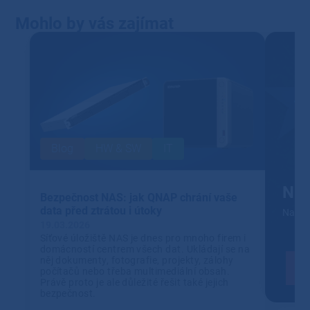
Mohlo by vás zajímat
Blog
HW & SW
IT
NIS
Bezpečnost NAS: jak QNAP chrání vaše
data před ztrátou i útoky
Navrhn
19.03.2026
Síťové úložiště NAS je dnes pro mnoho firem i
domácností centrem všech dat. Ukládají se na
něj dokumenty, fotografie, projekty, zálohy
počítačů nebo třeba multimediální obsah.
Právě proto je ale důležité řešit také jejich
bezpečnost.