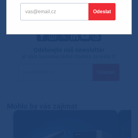
Cloudové služby
Hardware a software
Kybernetická bezpečnost
Mobilní technologie
Odebírejte náš newsletter
ať vám neunikne žádná novinka ze světa IT
Mohlo by vás zajímat