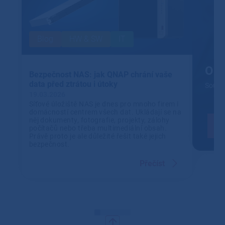
Blog
HW & SW
IT
Out
Bezpečnost NAS: jak QNAP chrání vaše
data před ztrátou i útoky
Soustř
19.03.2026
Síťové úložiště NAS je dnes pro mnoho firem i
domácností centrem všech dat. Ukládají se na
něj dokumenty, fotografie, projekty, zálohy
počítačů nebo třeba multimediální obsah.
Právě proto je ale důležité řešit také jejich
bezpečnost.
Přečíst