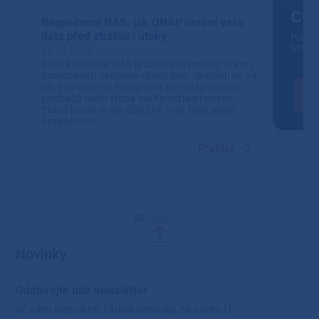
Cyb
Bezpečnost NAS: jak QNAP chrání vaše
data před ztrátou i útoky
Pomůž
útoky
19.03.2026
Síťové úložiště NAS je dnes pro mnoho firem i
domácností centrem všech dat. Ukládají se na
něj dokumenty, fotografie, projekty, zálohy
počítačů nebo třeba multimediální obsah.
Právě proto je ale důležité řešit také jejich
bezpečnost.
Přečíst
Novinky
Odebírejte náš newsletter
ať vám neunikne žádná novinka ze světa IT