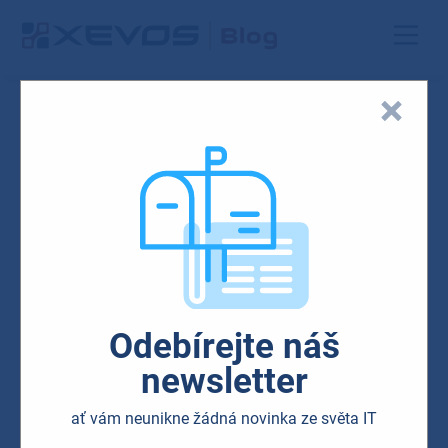
Blog
Microsoft
Odebírejte náš
Nový Outlook pro Windows
newsletter
získává reálné obrysy. Bude
ať vám neunikne žádná novinka ze světa IT
modernější a usnadní vám