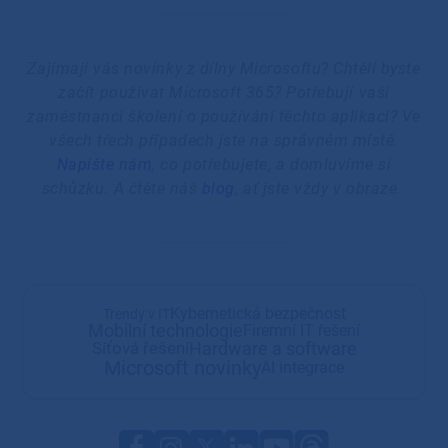
Zajímají vás novinky z dílny Microsoftu? Chtěli byste
začít používat Microsoft 365? Potřebují vaši
zaměstnanci školení o používání těchto aplikací? Ve
všech třech případech jste na správném místě.
Napište nám
, co potřebujete, a domluvíme si
schůzku. A čtěte náš
blog
, ať jste vždy v obraze.
Kybernetická bezpečnost
Trendy v IT
Mobilní technologie
Firemní IT řešení
Hardware a software
Síťová řešení
Microsoft novinky
AI integrace