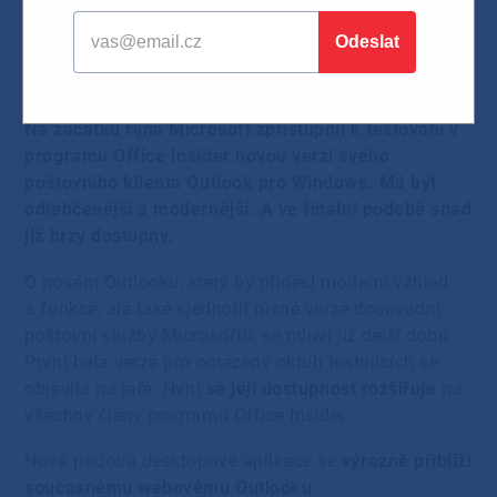
práci
07.11.2022
Na začátku října Microsoft zpřístupnil k testování v
programu Office Insider novou verzi svého
poštovního klienta Outlook pro Windows. Má být
odlehčenější a modernější. A ve finální podobě snad
již brzy dostupný.
O novém Outlooku, který by přinesl moderní vzhled
a funkce, ale také sjednotil různé verze dosavadní
poštovní služby Microsoftu, se mluví již delší dobu.
První beta verze pro omezený okruh testujících se
objevila na jaře. Nyní
se její dostupnost rozšiřuje
na
všechny členy programu Office Insider.
Nová podoba desktopové aplikace se
výrazně přiblíží
současnému webovému Outlooku
.