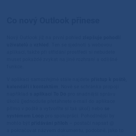
Co nový Outlook přinese
Nový Outlook již na první pohled
zlepšuje pohodlí
uživatelů
a
vzhled
. Ten se sjednotí s webovou
aplikací, takže při střídání prostředí si nebudete
muset pokaždé zvykat na jiné rozhraní a odlišné
funkce.
V aplikaci samozřejmě stále najdete
přístup k poště,
kalendáři i kontaktům
. Nově se schránka propojí
například
s aplikací
To Do
pro snadnější správu
úkolů (jednoduše přetáhnete e-mail do aplikace
přímo v poště a vytvoříte si tak úkol) nebo
se
systémem
Loop
pro spolupráci. Pohodlnější by
mohlo být
přidávání příloh
– postačí napsat @
a pokračovat názvem dokumentu, podobně, jako to