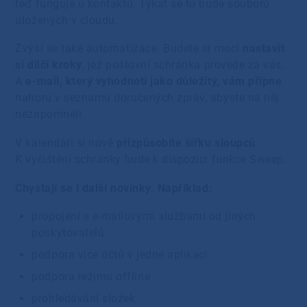
teď funguje u kontaktů. Týkat se to bude souborů
uložených v cloudu.
Zvýší se také automatizace. Budete si moci
nastavit
si dílčí kroky
, jež poštovní schránka provede za vás.
A
e-mail, který vyhodnotí jako důležitý, vám připne
nahoru v seznamu doručených zpráv, abyste na něj
nezapomněli.
V kalendáři si nově
přizpůsobíte šířku sloupců
.
K vyčištění schránky bude k dispozici funkce Sweep.
Chystají se i další novinky. Například:
propojení s e-mailovými službami od jiných
poskytovatelů
podpora více účtů v jedné aplikaci
podpora režimu offline
prohledávání složek