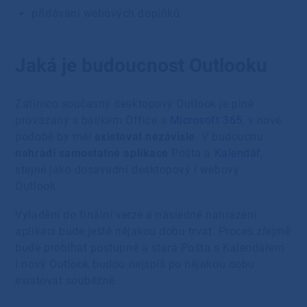
přidávání webových doplňků
Jaká je budoucnost Outlooku
Zatímco současný desktopový Outlook je plně
provázaný s balíkem Office a
Microsoft 365
, v nové
podobě by měl
existovat nezávisle
. V budoucnu
nahradí samostatné aplikace
Pošta a
Kalendář
,
stejně jako dosavadní desktopový i webový
Outlook.
Vyladění do finální verze a následné nahrazení
aplikací bude ještě nějakou dobu trvat. Proces zřejmě
bude probíhat postupně a stará Pošta s Kalendářem
i nový Outlook budou nejspíš po nějakou dobu
existovat souběžně.