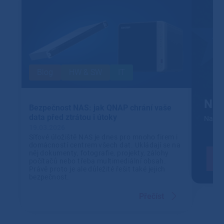
Blog
HW & SW
IT
NIS
Bezpečnost NAS: jak QNAP chrání vaše
data před ztrátou i útoky
Navrhn
19.03.2026
Síťové úložiště NAS je dnes pro mnoho firem i
domácností centrem všech dat. Ukládají se na
něj dokumenty, fotografie, projekty, zálohy
počítačů nebo třeba multimediální obsah.
Právě proto je ale důležité řešit také jejich
bezpečnost.
Přečíst