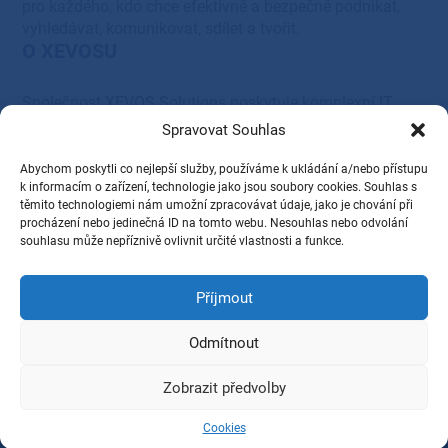
pro každého, kdo chce efektivně a bezpečně podnikat,
vyhledávat, komunikovat, sdílet a tvořit.
O XEVOSU
Společnost XEVOS Solutions poskytuje komplexní IT
řešení – od systémové integrace, servisu a podpory, přes
Spravovat Souhlas
cloudová, serverová, síťová a tisková řešení, až po
dodávky HW a SW vybavení.
Abychom poskytli co nejlepší služby, používáme k ukládání a/nebo přístupu
Provozovatel
k informacím o zařízení, technologie jako jsou soubory cookies. Souhlas s
těmito technologiemi nám umožní zpracovávat údaje, jako je chování při
procházení nebo jedinečná ID na tomto webu. Nesouhlas nebo odvolání
XEVOS Solutions s.r.o.
souhlasu může nepříznivě ovlivnit určité vlastnosti a funkce.
28. října 1584/281,
Příjmout
Ostrava, PSČ 709 00
IČ: 27831345
Odmítnout
DIČ: CZ27831345
Zobrazit předvolby
2026 © XEVOS Solutions s.r.o., Všechna práva vyhrazena.
GDPR
Cookies
Cookies