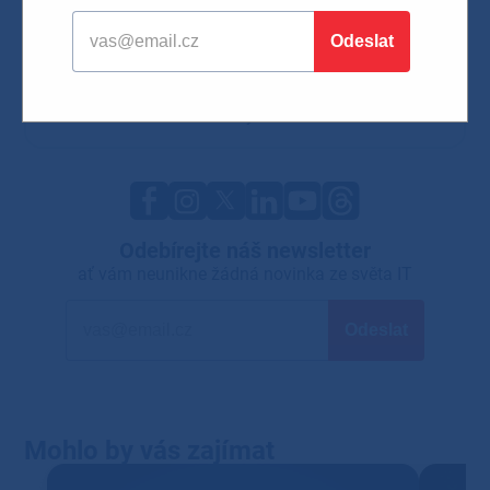
Mobilní technologie
Hardware a software
Síťová řešení
Microsoft novinky
Firemní IT řešení
Kybernetická bezpečnost
Cloudové služby
Trendy v IT
Odebírejte náš newsletter
ať vám neunikne žádná novinka ze světa IT
Mohlo by vás zajímat