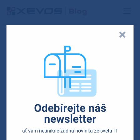
Výstřižek
29.08.2017
Mobilní technologie
IT technologie
Hardware a software
Kybernetická bezpečnost
Odebírejte náš
Microsoft novinky
AI integrace
Firemní IT řešení
Cloudové služby
newsletter
ať vám neunikne žádná novinka ze světa IT