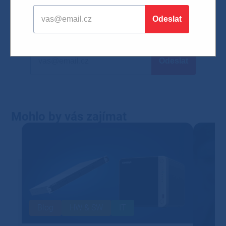
Odebírejte náš newsletter
ať vám neunikne žádná novinka ze světa IT
Mohlo by vás zajímat
Blog
HW & SW
IT