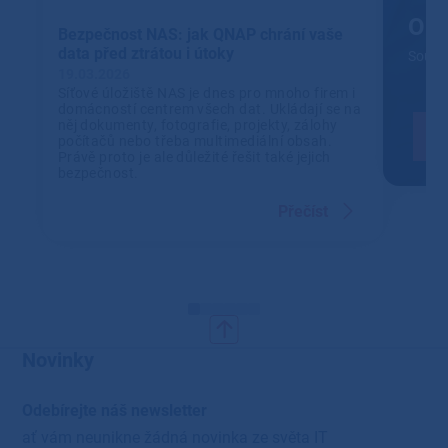
Out
Bezpečnost NAS: jak QNAP chrání vaše
data před ztrátou i útoky
Soustř
19.03.2026
Síťové úložiště NAS je dnes pro mnoho firem i
domácností centrem všech dat. Ukládají se na
něj dokumenty, fotografie, projekty, zálohy
počítačů nebo třeba multimediální obsah.
Právě proto je ale důležité řešit také jejich
bezpečnost.
Přečíst
Novinky
Odebírejte náš newsletter
ať vám neunikne žádná novinka ze světa IT