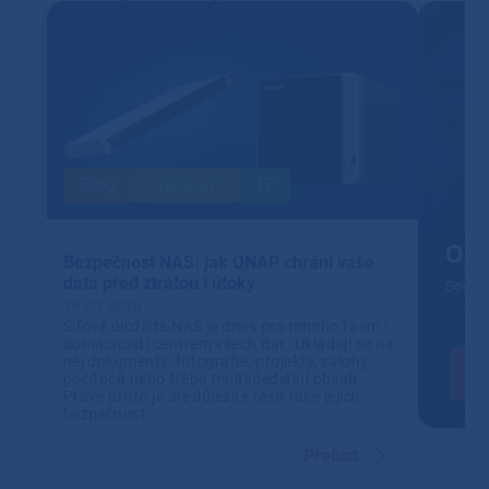
Blog
HW & SW
IT
Out
Bezpečnost NAS: jak QNAP chrání vaše
data před ztrátou i útoky
Soustř
19.03.2026
Síťové úložiště NAS je dnes pro mnoho firem i
domácností centrem všech dat. Ukládají se na
něj dokumenty, fotografie, projekty, zálohy
počítačů nebo třeba multimediální obsah.
Právě proto je ale důležité řešit také jejich
bezpečnost.
Přečíst