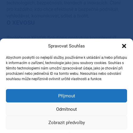
technologiích, bezpečnosti, trendech a inovacích. Čtení
pro každého, kdo chce efektivně a bezpečně podnikat,
vyhledávat, komunikovat, sdílet a tvořit.
O XEVOSU
Společnost XEVOS Solutions poskytuje komplexní IT
řešení – od systémové integrace, servisu a podpory, přes
Spravovat Souhlas
cloudová, serverová, síťová a tisková řešení, až po
dodávky HW a SW vybavení.
Abychom poskytli co nejlepší služby, používáme k ukládání a/nebo přístupu
Provozovatel
k informacím o zařízení, technologie jako jsou soubory cookies. Souhlas s
těmito technologiemi nám umožní zpracovávat údaje, jako je chování při
procházení nebo jedinečná ID na tomto webu. Nesouhlas nebo odvolání
XEVOS Solutions s.r.o.
souhlasu může nepříznivě ovlivnit určité vlastnosti a funkce.
28. října 1584/281,
Příjmout
Ostrava, PSČ 709 00
IČ: 27831345
Odmítnout
DIČ: CZ27831345
Zobrazit předvolby
2026 © XEVOS Solutions s.r.o., Všechna práva vyhrazena.