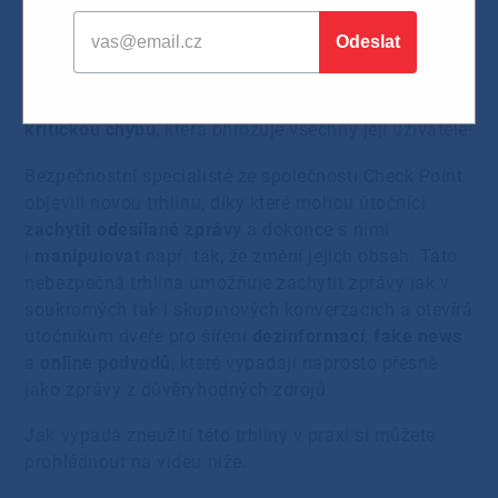
Oblíbená komunikační aplikace WhatsApp, která se
pyšní více než
1,5 miliardou uživatelů
a každý den je
díky ní zasláno přes
65 miliard zpráv
, obsahuje
kritickou chybu
, která ohrožuje všechny její uživatele!
Bezpečnostní specialisté ze společnosti Check Point
objevili novou trhlinu, díky které mohou útočníci
zachytit odesílané zprávy
a dokonce s nimi
i
manipulovat
např. tak, že změní jejich obsah. Tato
nebezpečná trhlina umožňuje zachytit zprávy jak v
soukromých tak i skupinových konverzacích a otevírá
útočníkům dveře pro šíření
dezinformací
,
fake news
a
online podvodů
, které vypadají naprosto přesně
jako zprávy z důvěryhodných zdrojů.
Jak vypadá zneužití této trhliny v praxi si můžete
prohlédnout na videu níže.