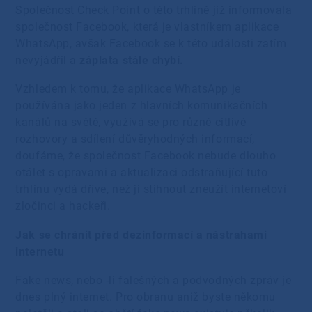
Společnost Check Point o této trhlině již informovala
společnost Facebook, která je vlastníkem aplikace
WhatsApp, avšak Facebook se k této události zatím
nevyjádřil a
záplata stále chybí.
Vzhledem k tomu, že aplikace WhatsApp je
používána jako jeden z hlavních komunikačních
kanálů na světě, využívá se pro různé citlivé
rozhovory a sdílení důvěryhodných informací,
doufáme, že společnost Facebook nebude dlouho
otálet s opravami a aktualizaci odstraňující tuto
trhlinu vydá dříve, než ji stihnout zneužít internetoví
zločinci a hackeři.
Jak se chránit před dezinformací a nástrahami
internetu
Fake news, nebo -li falešných a podvodných zpráv je
dnes plný internet. Pro obranu aniž byste někomu