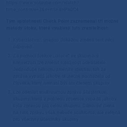
https://www.youtube.com/watch?
time_continue=2&v=rtSFaHPA0C4
Tým společnosti Check Point zaznamenal tři možné
metody útoku, které využívají tuto zranitelnost:
Kyberzločinci snadno dokážou změnit text něcí
odpovědi.
Za pomocí funkce „citace“ ve skupinové
konverzaci lze změnit totožnost odesílatele.
Jednoduše někomu změníte identitu, tak že
zpráva vypadá jakoby skutečně pocházela od
člověka, který nemusí být ani členem skupiny.
Lze odeslat soukroumou zprávu účastníkovi
skupiny, která z pohledu příjemce vypadá jakoby
byla zprávou pro celou skupinu. Odpověď člena
na tuto zprávu však nebude soukromá, ale veřejná
pro všechny účastníky skupiny.