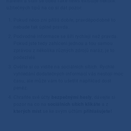
naletěli a stali se obětí fake news existuje několik
užitečných tipů na co si dát pozor:
Pokud něco zní příliš dobře, pravděpodobně to
nebude tak úplně pravda.
Podvodné informace se šíří rychleji než pravda.
Pokud jste tedy zahlceni jednou a tou samou
zprávou z několika různých zdrojů naráz, je to
podezřelé.
Ověřte si co vidíte na sociálních sítích. Rychlé
vyhledání dodatečných informací vás nestojí moc
času, ale může vám to ušetřit například dost
peněz.
Chraňte své účty
bezpečnými hesly
, dávejte si
pozor na co na
sociálních sítích klikáte
a z
kterých míst
se ke svým účtům
přihlašujete!