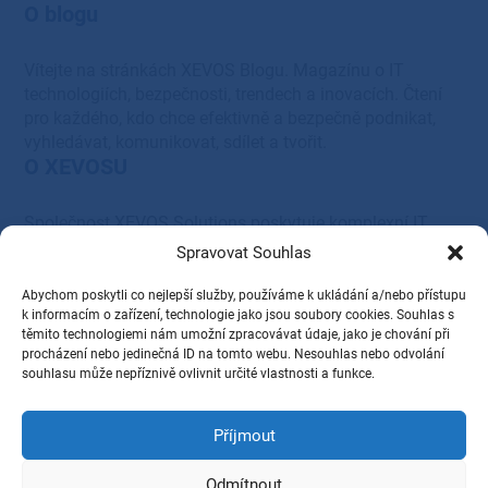
O blogu
Vítejte na stránkách XEVOS Blogu. Magazínu o IT
technologiích, bezpečnosti, trendech a inovacích. Čtení
pro každého, kdo chce efektivně a bezpečně podnikat,
vyhledávat, komunikovat, sdílet a tvořit.
O XEVOSU
Společnost XEVOS Solutions poskytuje komplexní IT
řešení – od systémové integrace, servisu a podpory, přes
Spravovat Souhlas
cloudová, serverová, síťová a tisková řešení, až po
dodávky HW a SW vybavení.
Abychom poskytli co nejlepší služby, používáme k ukládání a/nebo přístupu
Provozovatel
k informacím o zařízení, technologie jako jsou soubory cookies. Souhlas s
těmito technologiemi nám umožní zpracovávat údaje, jako je chování při
procházení nebo jedinečná ID na tomto webu. Nesouhlas nebo odvolání
XEVOS Solutions s.r.o.
souhlasu může nepříznivě ovlivnit určité vlastnosti a funkce.
28. října 1584/281,
Příjmout
Ostrava, PSČ 709 00
IČ: 27831345
Odmítnout