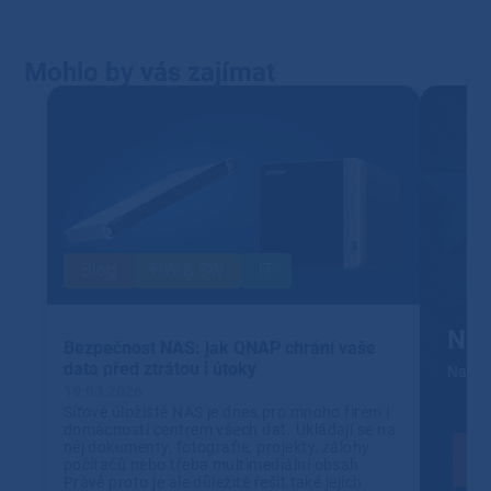
Mohlo by vás zajímat
Blog
HW & SW
IT
NIS
Bezpečnost NAS: jak QNAP chrání vaše
data před ztrátou i útoky
Navrhn
19.03.2026
Síťové úložiště NAS je dnes pro mnoho firem i
domácností centrem všech dat. Ukládají se na
něj dokumenty, fotografie, projekty, zálohy
počítačů nebo třeba multimediální obsah.
Právě proto je ale důležité řešit také jejich