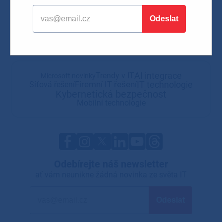
AI integrace
Trendy v IT
Microsoft novinky
IT technologie
Firemní IT řešení
Síťová řešení
Kybernetická bezpečnost
Mobilní technologie
Odebírejte náš newsletter
ať vám neunikne žádná novinka ze světa IT