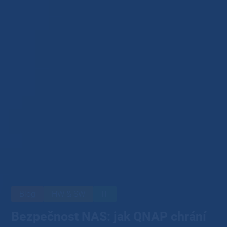
Blog
HW & SW
IT
Bezpečnost NAS: jak QNAP chrání