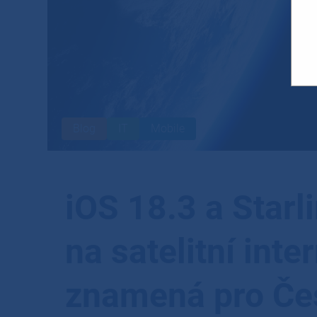
Blog
IT
Mobile
iOS 18.3 a Starl
na satelitní inte
znamená pro Če