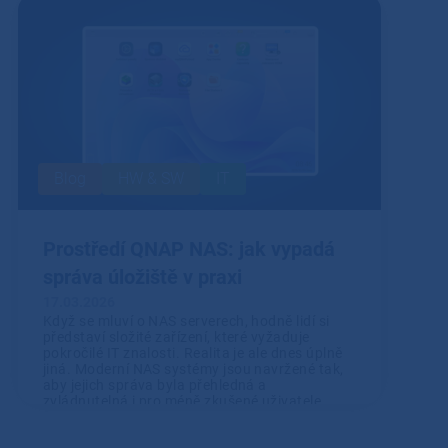
Blog
HW & SW
IT
Prostředí QNAP NAS: jak vypadá
správa úložiště v praxi
17.03.2026
Když se mluví o NAS serverech, hodně lidí si
představí složité zařízení, které vyžaduje
pokročilé IT znalosti. Realita je ale dnes úplně
jiná. Moderní NAS systémy jsou navržené tak,
aby jejich správa byla přehledná a
zvládnutelná i pro méně zkušené uživatele.
Přečíst