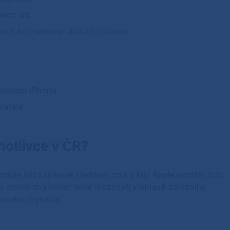
ích sítí.
ních bez nutnosti dalších zařízení.
odelech iPhonů.
vatele.
notlivce v ČR?
 může být zajímavé sledovat, zda a kdy Apple umožní tuto
 to mohlo znamenat nové možnosti v oblasti záložního
u nebo logistice.