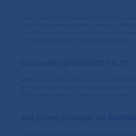
29.01.2025
Apple v nejnovější aktualizaci iOS 18.3 přináší podp
novým možnostem satelitního internetu na iPhonu.
ale vzhledem k tomu, že Starlink aktivně poskytuje 
co to může znamenat pro budoucnost připojení i u
Co nového přináší iOS 18.3?
Apple
oznámil, že iOS 18.3 obsahuje experimentální
Wi-Fi routeru nebo tradičního satelitního přijíma
mohli využívat satelitní připojení přímo na svém iPh
Jak přímé připojení ke
Starlin
Technické detaily zatím nejsou plně zveřejněny, 