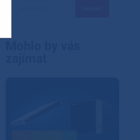
Mohlo by vás
zajímat
Blog
HW & SW
IT