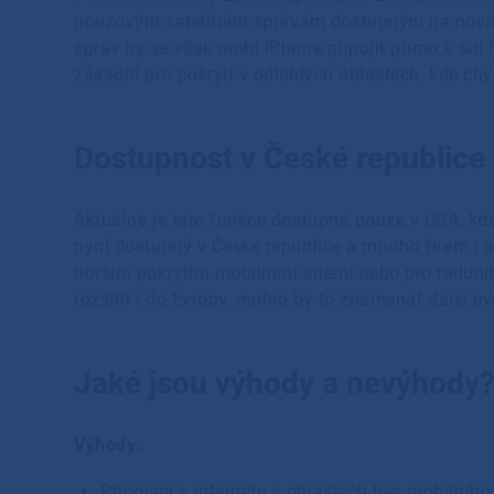
nouzovým satelitním zprávám dostupným na nověj
zpráv by se však mohl iPhone připojit přímo k síti
zásadní pro pokrytí v odlehlých oblastech, kde chyb
Dostupnost v České republice
Aktuálně je tato funkce dostupná pouze v USA, kde Ap
nyní dostupný v České republice a mnoho firem i je
horším pokrytím mobilními sítěmi nebo pro redund
rozšířil i do Evropy, mohlo by to znamenat další ev
Jaké jsou výhody a nevýhody
Výhody:
Připojení k internetu v oblastech bez mobilního