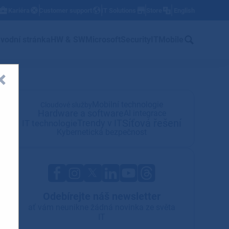
Kariéra
Customer support
IT Solutions
Store
English
w
vodní stránka
HW & SW
Microsoft
Security
IT
Mobile
Mobilní technologie
Cloudové služby
Hardware a software
AI integrace
Síťová řešení
Trendy v IT
IT technologie
Kybernetická bezpečnost
Odebírejte náš newsletter
ať vám neunikne žádná novinka ze světa
IT