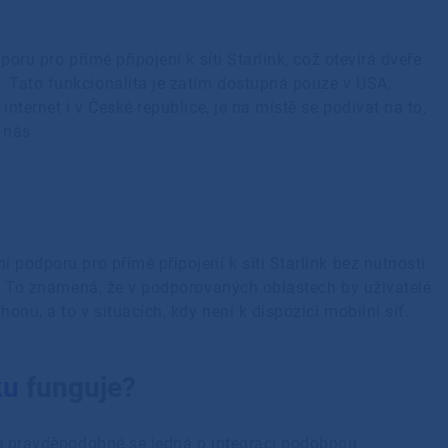
oru pro přímé připojení k síti Starlink, což otevírá dveře
 Tato funkcionalita je zatím dostupná pouze v USA,
internet i v České republice, je na místě se podívat na to,
 nás.
 podporu pro přímé připojení k síti Starlink bez nutnosti
če. To znamená, že v podporovaných oblastech by uživatelé
onu, a to v situacích, kdy není k dispozici mobilní síť.
ku
funguje?
ale pravděpodobně se jedná o integraci podobnou