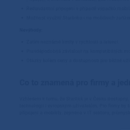
Redundantní připojení v případě výpadků mobiln
Možnost využití Starlinku i na mobilních zaříze
Nevýhody:
Zatím neznámé limity v rychlosti a latenci.
Pravděpodobná závislost na kompatibilních m
Otázky kolem ceny a dostupnosti pro běžné uži
Co to znamená pro firmy a jed
Vzhledem k tomu, že Starlink je v Česku dostupný,
technologii i evropským uživatelům. Pro firmy by
připojení a mobility, zejména v IT sektoru, průmysl