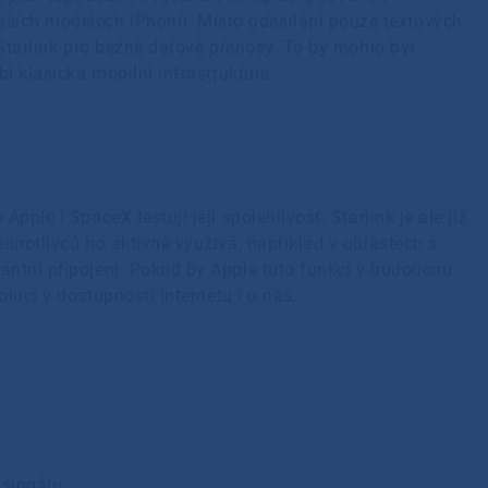
ších modelech iPhonů. Místo odesílání pouze textových
 Starlink pro běžné datové přenosy. To by mohlo být
í klasická mobilní infrastruktura.
ple i SpaceX testují její spolehlivost. Starlink je ale již
dnotlivců ho aktivně využívá, například v oblastech s
antní připojení. Pokud by Apple tuto funkci v budoucnu
oluci v dostupnosti internetu i u nás.
?
 signálu.