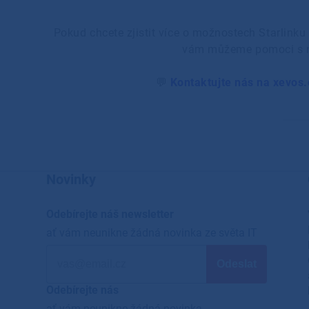
Pokud chcete zjistit více o možnostech Starlinku 
vám můžeme pomoci s na
💬
Kontaktujte nás na xevos
Novinky
Odebírejte náš newsletter
ať vám neunikne žádná novinka ze světa IT
Odebírejte nás
ať vám neunikne žádná novinka