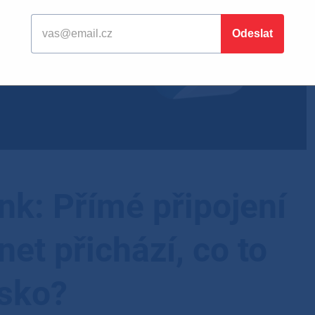
ink: Přímé připojení
rnet přichází, co to
sko?