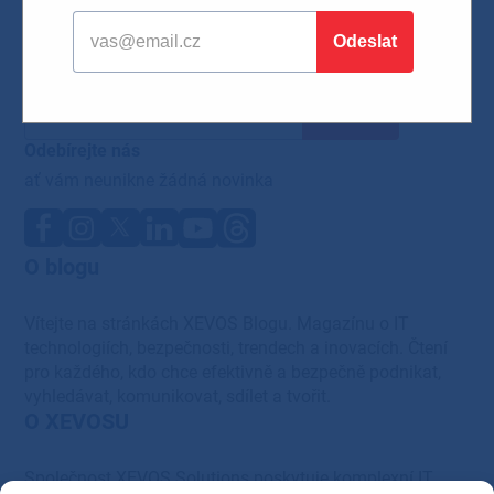
Odebírejte náš newsletter
ať vám neunikne žádná novinka ze světa IT
Odebírejte nás
ať vám neunikne žádná novinka
O blogu
Vítejte na stránkách XEVOS Blogu. Magazínu o IT
technologiích, bezpečnosti, trendech a inovacích. Čtení
pro každého, kdo chce efektivně a bezpečně podnikat,
vyhledávat, komunikovat, sdílet a tvořit.
O XEVOSU
Společnost XEVOS Solutions poskytuje komplexní IT