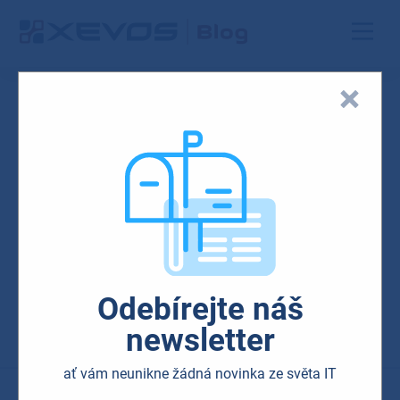
Výsledky hledání
Nic na toto téma jsme
bohužel nenašli.
Zkuste to prosím
znovu s jiným
tématem.
Odebírejte náš
newsletter
ať vám neunikne žádná novinka ze světa IT
Novinky