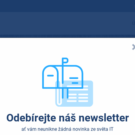
Ú
ečení Wi-Fi má v
Odebírejte náš newsletter
ují: zabezpečení bezdrátového p
ať vám neunikne žádná novinka ze světa IT