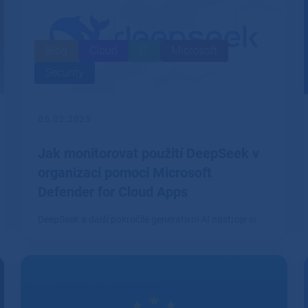
Blog
Cloud
IT
Microsoft
Security
05.02.2025
Jak monitorovat použití DeepSeek v
organizaci pomocí Microsoft
Defender for Cloud Apps
DeepSeek a další pokročilé generativní AI nástroje si
rychle nacházejí cestu do firemního prostředí.