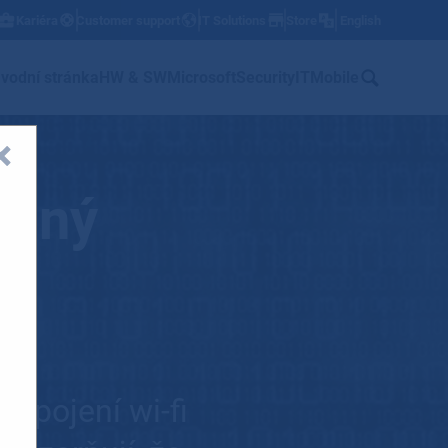
Kariéra
Customer support
IT Solutions
Store
English
w
vodní stránka
HW & SW
Microsoft
Security
IT
Mobile
ážný
řipojení wi-fi