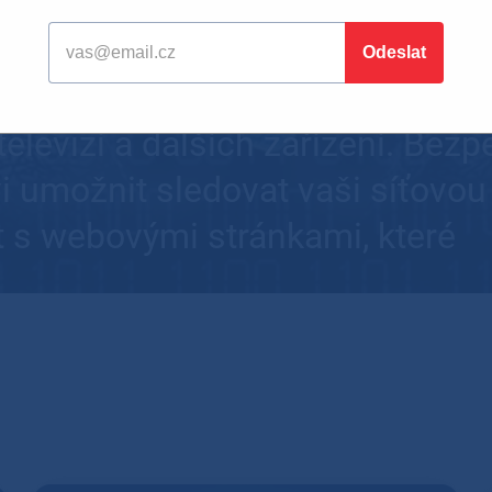
vat za bezpečné. Výzkumníci up
RACK (Key Reinstallation Attack
oučasnosti. Problém se týká poč
 televizí a dalších zařízení. Bez
i umožnit sledovat vaši síťovou
 s webovými stránkami, které