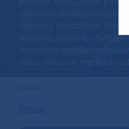
pomocí WPA2 nelze považo
zranitelností přezdívanou K
všechny bezdrátové sítě s
telefonů, routerů, chytrých
teoreticky mohla útočníkov
nebo dokonce manipulovat
Řadit dle
Tag
linux