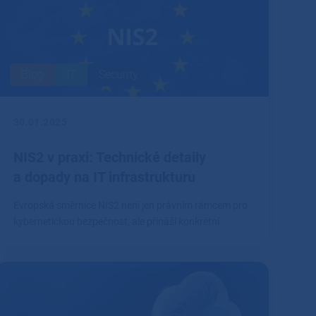
Blog
IT
Security
30.01.2025
NIS2 v praxi: Technické detaily
a dopady na IT infrastrukturu
Evropská směrnice NIS2 není jen právním rámcem pro
kybernetickou bezpečnost, ale přináší konkrétní
technické požadavky, které firmy musí splnit.