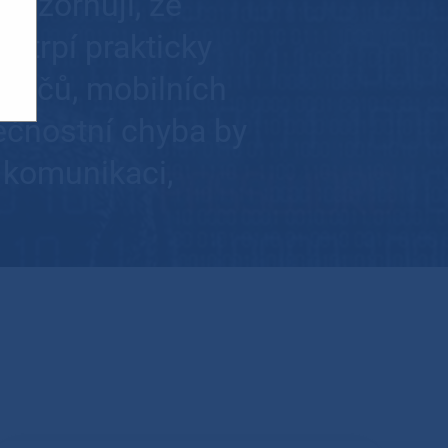
ozorňují, že
) trpí prakticky
ítačů, mobilních
pečnostní chyba by
 komunikaci,