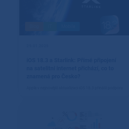
Blog
IT
Mobile
29.01.2025
iOS 18.3 a Starlink: Přímé připojení
na satelitní internet přichází, co to
znamená pro Česko?
Apple v nejnovější aktualizaci iOS 18.3 přináší podporu
pro přímé připojení k síti Starlink, což otevírá dveře
novým možnostem satelitního internetu na iPhonu.