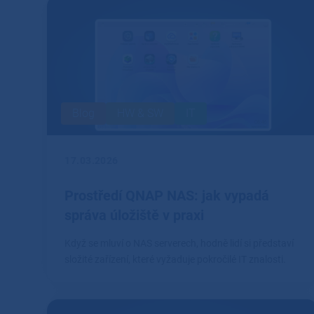
Blog
HW & SW
IT
17.03.2026
Prostředí QNAP NAS: jak vypadá
správa úložiště v praxi
Když se mluví o NAS serverech, hodně lidí si představí
složité zařízení, které vyžaduje pokročilé IT znalosti.