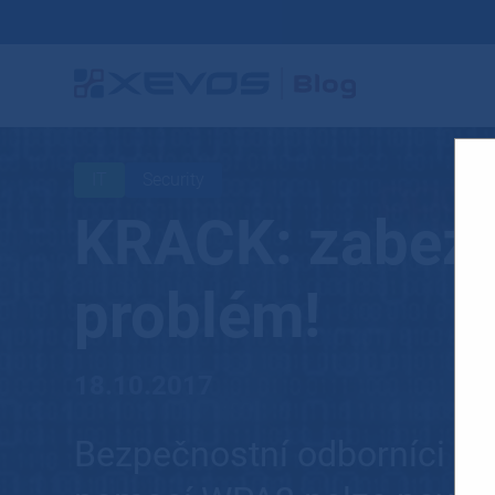
IT
Security
KRACK: zabezp
problém!
18.10.2017
Bezpečnostní odborníci var