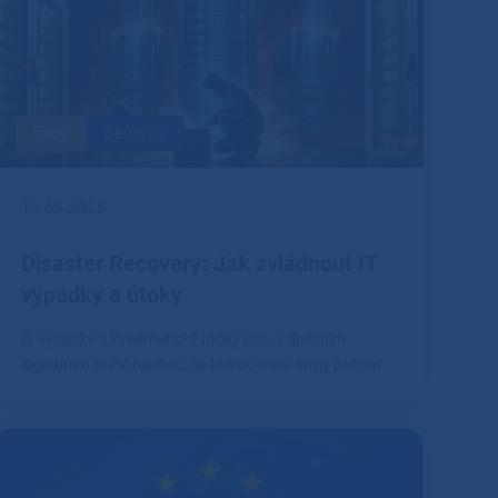
Blog
Security
12.03.2025
Disaster Recovery: Jak zvládnout IT
výpadky a útoky
IT výpadky a kybernetické útoky jsou v dnešním
digitálním světě realitou, se kterou musí firmy počítat.