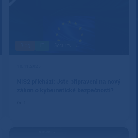
Blog
IT
Security
10.11.2025
NIS2 přichází: Jste připraveni na nový
zákon o kybernetické bezpečnosti?
Od 1.