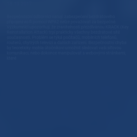
18.10.2017
Bezpečnostní odborníci varují: zabezpečení bezdrátového
připojení wi-fi pomocí WPA2 nelze považovat za bezpečné.
Výzkumníci upozorňují, že zranitelností přezdívanou KRACK (Key
Reinstallation Attack) trpí prakticky všechny bezdrátové sítě
současnosti. Problém se týká počítačů, mobilních telefonů,
routerů, chytrých televizí a dalších zařízení. Bezpečnostní chyba
by teoreticky mohla útočníkovi umožnit sledovat vaši síťovou
komunikaci, nebo dokonce manipulovat s webovými stránkami,
které