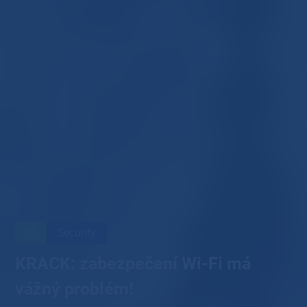
IT
Security
KRACK: zabezpečení Wi-Fi má
vážný problém!