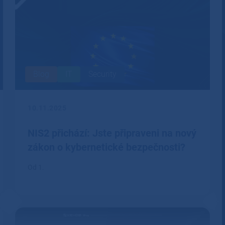
Blog
IT
Security
10.11.2025
NIS2 přichází: Jste připraveni na nový
zákon o kybernetické bezpečnosti?
Od 1.