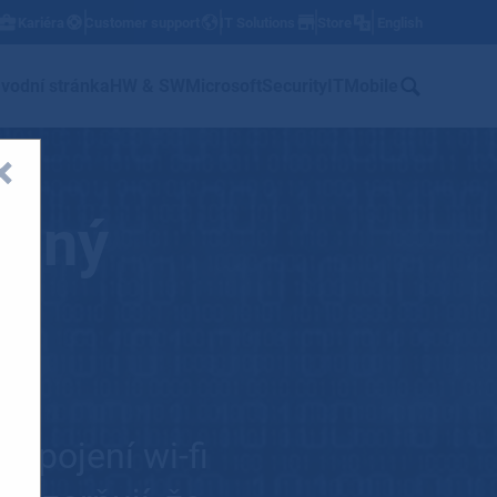
Kariéra
Customer support
IT Solutions
Store
English
w
vodní stránka
HW & SW
Microsoft
Security
IT
Mobile
ážný
řipojení wi-fi