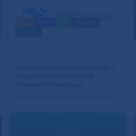
Blog
Cloud
IT
Microsoft
Security
05.02.2025
Jak monitorovat použití DeepSeek v
organizaci pomocí Microsoft
Defender for Cloud Apps
DeepSeek a další pokročilé generativní AI nástroje si
rychle nacházejí cestu do firemního prostředí.