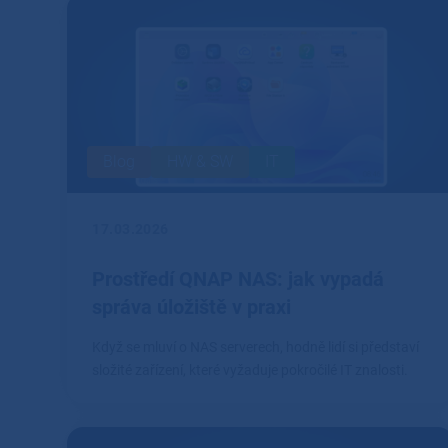
Blog
HW & SW
IT
17.03.2026
Prostředí QNAP NAS: jak vypadá
správa úložiště v praxi
Když se mluví o NAS serverech, hodně lidí si představí
složité zařízení, které vyžaduje pokročilé IT znalosti.