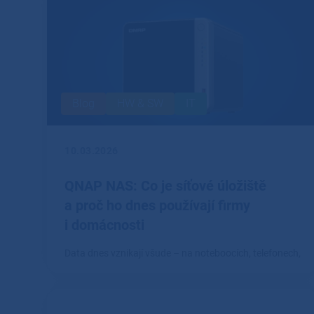
Blog
HW & SW
IT
10.03.2026
QNAP NAS: Co je síťové úložiště
a proč ho dnes používají firmy
i domácnosti
Data dnes vznikají všude – na noteboocích, telefonech,
fotoaparátech i pracovních stanicích.