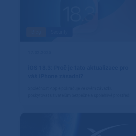
Blog
Security
17.02.2025
iOS 18.3: Proč je tato aktualizace pro
váš iPhone zásadní?
Společnost Apple pokračuje ve svém závazku
poskytovat uživatelům bezpečné a spolehlivé prostředí
prostřednictvím pravidelných aktualizací svých
operačních systémů.