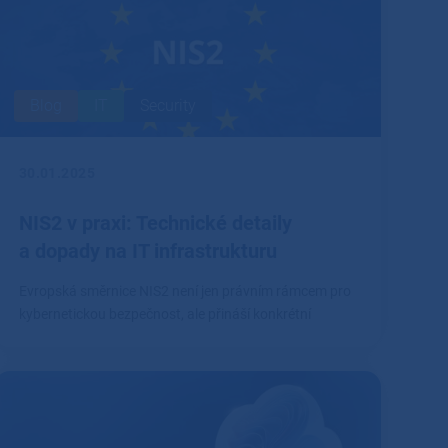
Blog
IT
Security
30.01.2025
NIS2 v praxi: Technické detaily
a dopady na IT infrastrukturu
Evropská směrnice NIS2 není jen právním rámcem pro
kybernetickou bezpečnost, ale přináší konkrétní
technické požadavky, které firmy musí splnit.