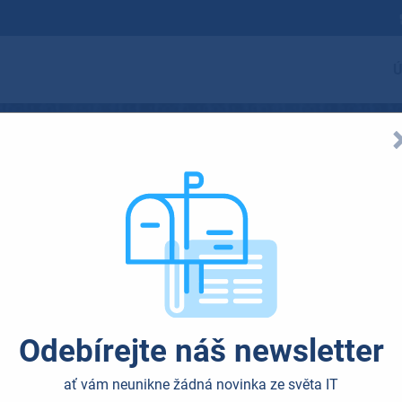
Ú
ečení Wi-Fi má v
Odebírejte náš newsletter
ují: zabezpečení bezdrátového p
ať vám neunikne žádná novinka ze světa IT