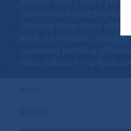
pomocí WPA2 nelze považo
zranitelností přezdívanou K
všechny bezdrátové sítě s
telefonů, routerů, chytrých
teoreticky mohla útočníkov
nebo dokonce manipulovat
Řadit dle
Tag
cisco