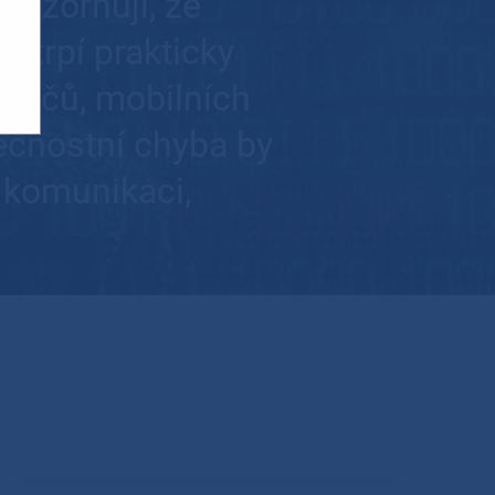
ozorňují, že
) trpí prakticky
ítačů, mobilních
pečnostní chyba by
 komunikaci,