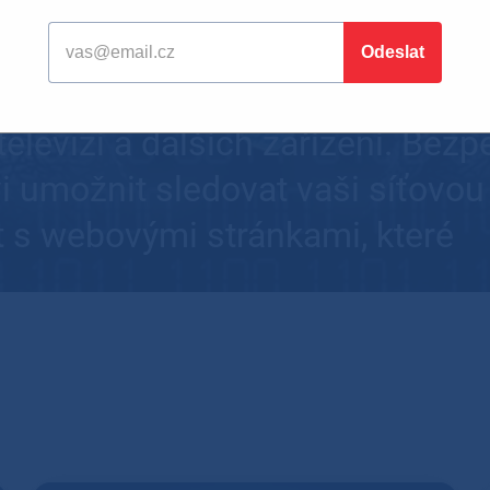
vat za bezpečné. Výzkumníci up
RACK (Key Reinstallation Attack
oučasnosti. Problém se týká poč
 televizí a dalších zařízení. Bez
i umožnit sledovat vaši síťovou
 s webovými stránkami, které