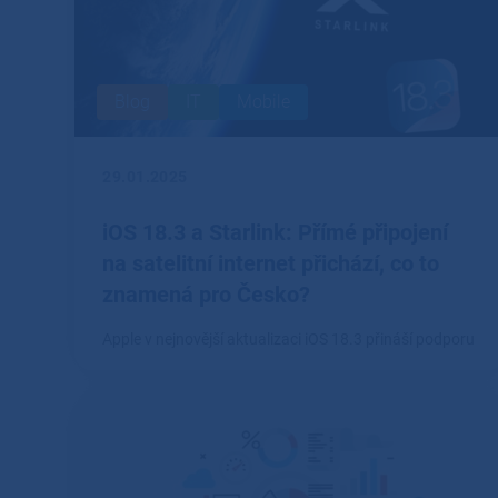
Blog
IT
Mobile
29.01.2025
iOS 18.3 a Starlink: Přímé připojení
na satelitní internet přichází, co to
znamená pro Česko?
Apple v nejnovější aktualizaci iOS 18.3 přináší podporu
pro přímé připojení k síti Starlink, což otevírá dveře
novým možnostem satelitního internetu na iPhonu.