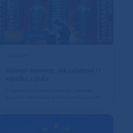
Blog
Security
12.03.2025
Disaster Recovery: Jak zvládnout IT
výpadky a útoky
IT výpadky a kybernetické útoky jsou v dnešním
digitálním světě realitou, se kterou musí firmy počítat.