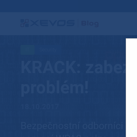
IT
Security
KRACK: zabezp
problém!
18.10.2017
Bezpečnostní odborníci var