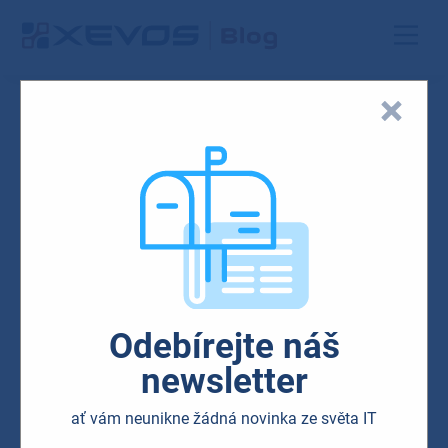
Blog
IT
IoT – fenomén
budoucnosti.
Odebírejte náš
newsletter
30.08.2017
ať vám neunikne žádná novinka ze světa IT
Pokud patříte mezi ty, kteří už zkratku IoT slyšeli