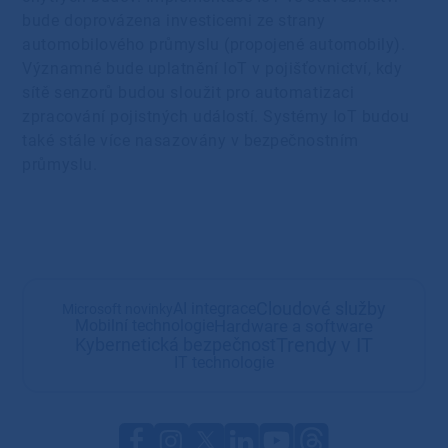
bude doprovázena investicemi ze strany
automobilového průmyslu (propojené automobily).
Významné bude uplatnění IoT v pojišťovnictví, kdy
sítě senzorů budou sloužit pro automatizaci
zpracování pojistných událostí. Systémy IoT budou
také stále více nasazovány v bezpečnostním
průmyslu.
Cloudové služby
AI integrace
Microsoft novinky
Hardware a software
Mobilní technologie
Trendy v IT
Kybernetická bezpečnost
IT technologie