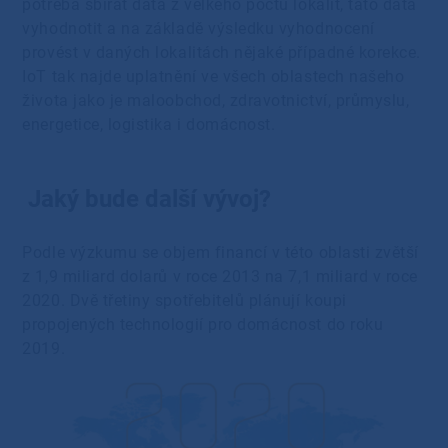
potřeba sbírat data z velkého počtu lokalit, tato data
vyhodnotit a na základě výsledku vyhodnocení
provést v daných lokalitách nějaké případné korekce.
IoT tak najde uplatnění ve všech oblastech našeho
života jako je maloobchod, zdravotnictví, průmyslu,
energetice, logistika i domácnost.
Jaký bude další vývoj?
Podle výzkumu se objem financí v této oblasti zvětší
z 1,9 miliard dolarů v roce 2013 na 7,1 miliard v roce
2020. Dvě třetiny spotřebitelů plánují koupi
propojených technologií pro domácnost do roku
2019.