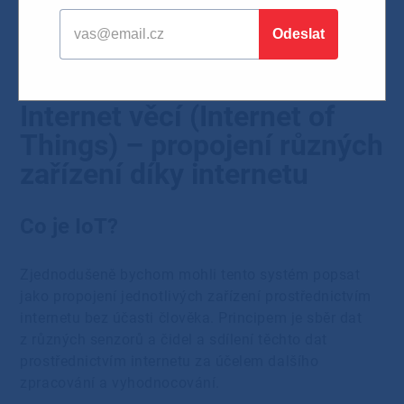
a vůbec netušíte o co se jedná. Přečtěte si článek
níže, s největší pravděpodobností již nějaké IoT
zařízení vlastníte.
Internet věcí (Internet of
Things) – propojení různých
zařízení díky internetu
Co je IoT?
Zjednodušeně bychom mohli tento systém popsat
jako propojení jednotlivých zařízení prostřednictvím
internetu bez účasti člověka. Principem je sběr dat
z různých senzorů a čidel a sdílení těchto dat
prostřednictvím internetu za účelem dalšího
zpracování a vyhodnocování.