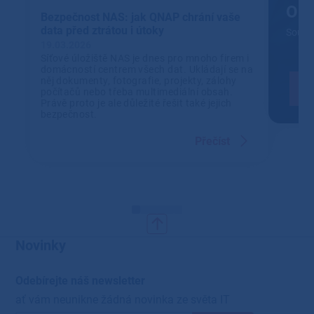
Out
Bezpečnost NAS: jak QNAP chrání vaše
data před ztrátou i útoky
Soustř
19.03.2026
Síťové úložiště NAS je dnes pro mnoho firem i
domácností centrem všech dat. Ukládají se na
něj dokumenty, fotografie, projekty, zálohy
počítačů nebo třeba multimediální obsah.
Právě proto je ale důležité řešit také jejich
bezpečnost.
Přečíst
Novinky
Odebírejte náš newsletter
ať vám neunikne žádná novinka ze světa IT