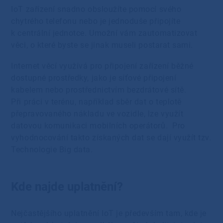
IoT zařízení snadno obsloužíte pomocí svého
chytrého telefonu nebo je jednoduše připojíte
k centrální jednotce. Umožní vám zautomatizovat
věci, o které byste se jinak museli postarat sami.
Internet věcí využívá pro připojení zařízení běžné
dostupné prostředky, jako je síťové připojení
kabelem nebo prostřednictvím bezdrátové sítě.
Při práci v terénu, například sběr dat o teplotě
přepravovaného nákladu ve vozidle, lze využít
datovou komunikaci mobilních operátorů. Pro
vyhodnocování takto získaných dat se dají využít tzv.
Technologie Big data.
Kde najde uplatnění?
Nejčastějšího uplatnění IoT je především tam, kde je